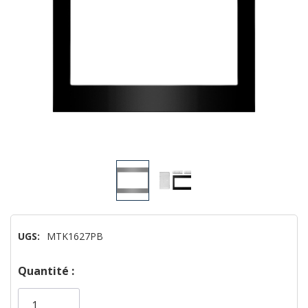
UGS:
MTK1627PB
Dépêchez-
Quantité :
vous!