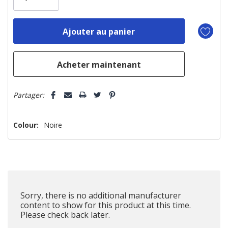
il
n’en
reste
plus
que
Partager:
Colour:
Noire
Sorry, there is no additional manufacturer
content to show for this product at this time.
Please check back later.