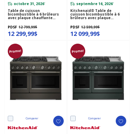
octobre 31, 2026
septembre 16, 2026
*
*
Table de cuisson
Kitchenaid® Table de
bicombustible à 6 brûleurs
cuisson bicombustible à 6
avec plaque chauffante
brûleurs avec plaque
KitchenAid® de 48 po
chauffante de 48 po
KFDD948SJP
KFDD948SSS
PDSF
12 799,99$
PDSF
12 599,99$
12 299,99$
12 099,99$
Promo!
Promo!
Comparer
Comparer