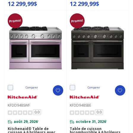
12 299,99$
12 299,99$
Promo!
Promo!
Comparer
Comparer
KFDD948SWF
KFDD948SBE
0.0
0.0
août 29, 2026
octobre 31, 2026
*
*
Kitchenaid® Table de
Table de cuisson
cuisson à 6 brûleurs avec
bicombustible à 6 brûleurs