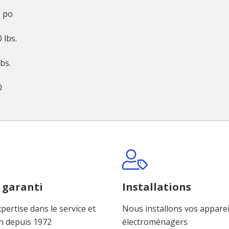
 po
0 lbs.
lbs.
0
 garanti
Installations
pertise dans le service et
Nous installons vos apparei
n depuis 1972
électroménagers