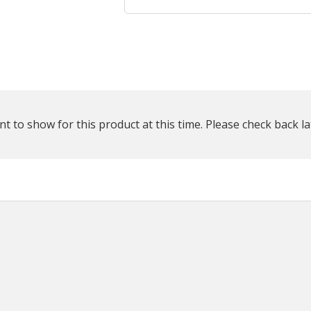
reste
plus
que
t to show for this product at this time. Please check back la