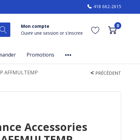
418 662-2615
0
Mon compte
Ouvrir une session
or
s'inscrire
mander
Promotions
EMP AFFMULTEMP
PRÉCÉDENT
ance Accessories
 AFFMULTEMP