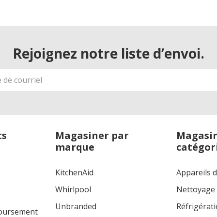
Rejoignez notre liste d’envoi.
ts
Magasiner par
Magasin
marque
catégor
KitchenAid
Appareils 
Whirlpool
Nettoyage
Unbranded
Réfrigérat
boursement