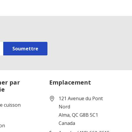
er par
Emplacement
ie
121 Avenue du Pont
de cuisson
Nord
Alma, QC G8B 5C1
Canada
ion