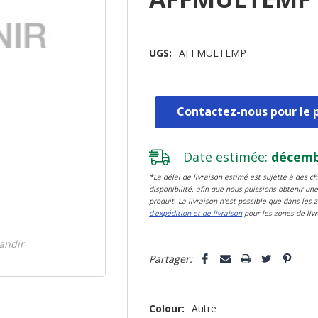
UGS:
AFFMULTEMP
Contactez-nous pour le p
Date estimée:
décembr
*La délai de livraison estimé est sujette à des 
disponibilité, afin que nous puissions obtenir une
produit. La livraison n'est possible que dans les 
d'expédition et de livraison
pour les zones de livr
Dépêchez-
randir
Partager:
vous!
il
n’en
Colour:
Autre