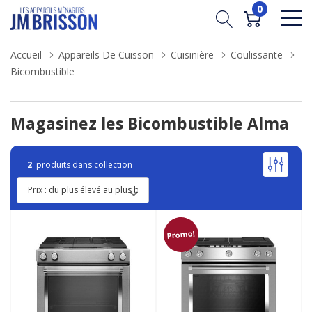
0
Accueil
Appareils De Cuisson
Cuisinière
Coulissante
Bicombustible
Magasinez les Bicombustible Alma
2
produits dans collection
Promo!