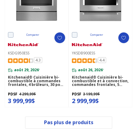
Comparer
Comparer
KSDG950ESS
YKSDB900ESS
4.3
4.4
août 29, 2026
août 26, 2026
*
*
Kitchenaid® Cuisinière bi-
Kitchenaid® Cuisinière bi-
combustible à commandes
combustible et à convection,
frontales, 4 brûleurs, 30 po
commandes frontales, 5
KSDG950ESS
brûleurs, 30 po YKSDB900ESS
PDSF
4 299,99$
PDSF
3 199,99$
3 999,99$
2 999,99$
Pas plus de produits