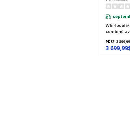
septemb
Whirlpool®
combiné ave
air si conne
PDSF
3 899,9
total WOEC
3 699,99