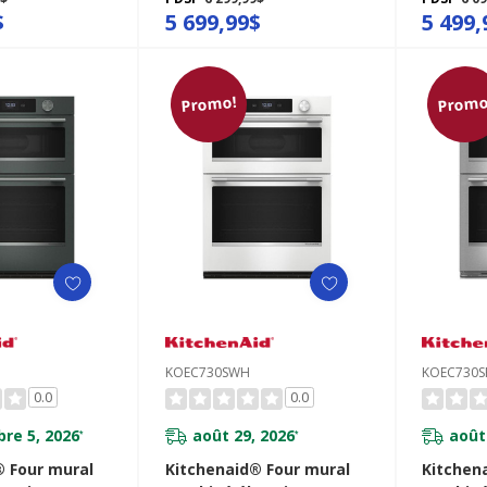
a de cuisson
avec caméra de cuisson
avec ca
$
5 699,99$
5 499,
 - Fini
intelligente - Fini minerai
intellige
KOEC930SJP
noir KOEC930SBE
PrintSh
Promo!
Promo
KOEC730SWH
KOEC730S
0.0
0.0
re 5, 2026
août 29, 2026
août
*
*
® Four mural
Kitchenaid® Four mural
Kitchen