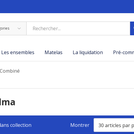
Les ensembles
Matelas
La liquidation
Pré-com
Combiné
Alma
ans collection
Montrer