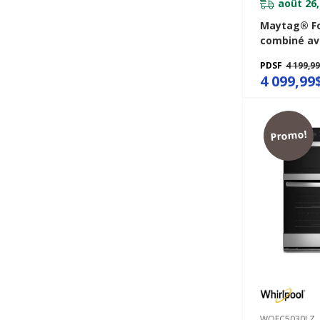
août 26,
Maytag® Fo
combiné av
micro-ondes
PDSF
4 199,9
air et panie
4 099,99
pi cu MOEC
Promo!
WOEC5030LZ