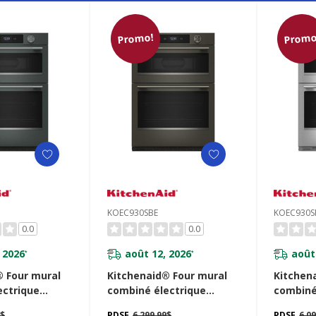
Promo!
Promo
KOEC930SBE
KOEC930S
0.0
0.0
 2026
août 12, 2026
août
*
*
® Four mural
Kitchenaid® Four mural
Kitchen
ectrique
combiné électrique
combiné
 de 30 pouces
intelligent de 30 pouces
intellig
9$
PDSF
6 299,99$
PDSF
6 0