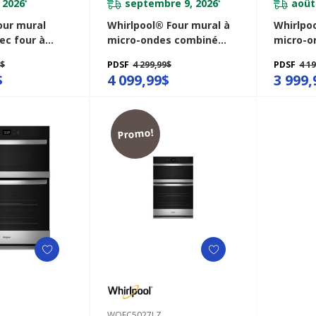
 2026
septembre 9, 2026
août
*
*
ur mural
Whirlpool® Four mural à
Whirlpo
ec four à
micro-ondes combiné
micro-o
 à friture à
avec friture à air de 6.4 pi
avec frit
9$
PDSF
4 299,99$
PDSF
4 1
r - 30 po - 6,4
cu WOEC7030PV
cu WOE
$
4 099,99$
3 999,
6030LZ
Promo!
WOEC5027LZ