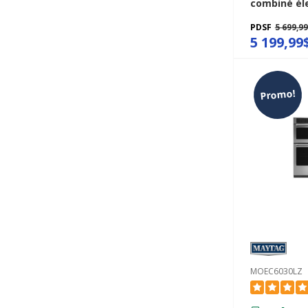
combiné él
intelligent
PDSF
5 699,9
avec modes
5 199,99
assistée -G
KOEC730SJP
Promo!
MOEC6030LZ