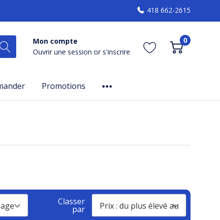
418 662-2615
0
Mon compte
Ouvrir une session
or
s'inscrire
mander
Promotions
Classer
par