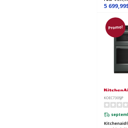
avec camér
5 699,99
intelligente
Genévrier 
Promo!
KOEC730SJP
septemb
Kitchenaid