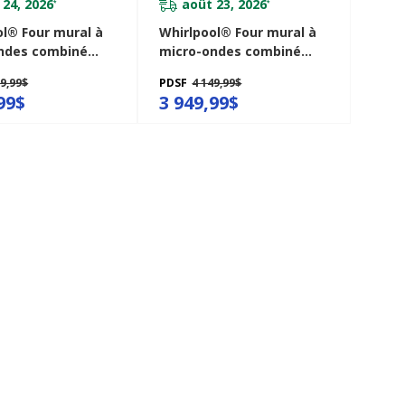
 24, 2026
août 23, 2026
*
*
ol® Four mural à
Whirlpool® Four mural à
ndes combiné
micro-ondes combiné
ure à air de 6.4 pi
avec friture à air de 5.7 pi
99,99$
PDSF
4 149,99$
C7030PZ
cu WOEC7027PZ
99$
3 949,99$