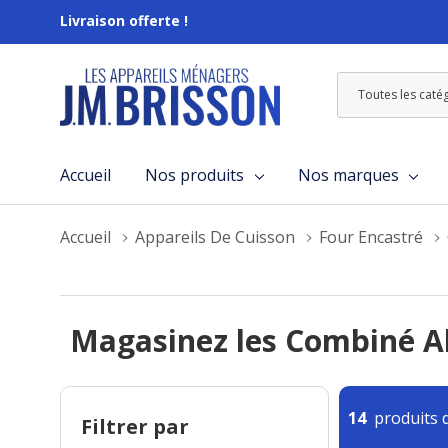
Livraison offerte !
Toutes
Rechercher
les
catégories
Accueil
Nos produits
Nos marques
Accueil
Appareils De Cuisson
Four Encastré
Magasinez les Combiné 
14
produits d
Filtrer par