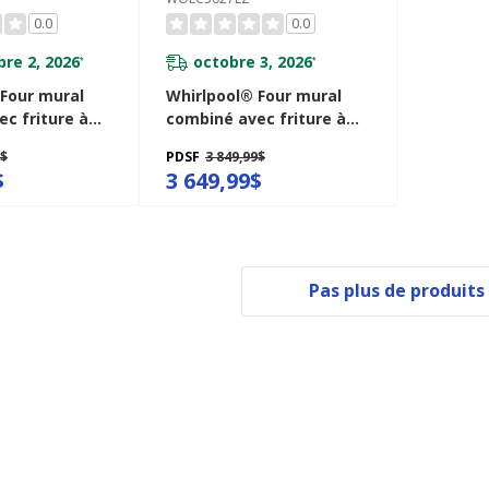
0.0
0.0
re 2, 2026
octobre 3, 2026
*
*
 Four mural
Whirlpool® Four mural
c friture à
combiné avec friture à
cté - 6.4 pi cu
air si connecté - 5.7 pi cu
9$
PDSF
3 849,99$
5030LZ
total WOEC5027LZ
$
3 649,99$
Pas plus de produits