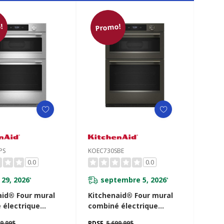
!
Promo!
PS
KOEC730SBE
0.0
0.0
 29, 2026
septembre 5, 2026
*
*
aid® Four mural
Kitchenaid® Four mural
 électrique
combiné électrique
ent de 30 pouces
intelligent de 30 pouces
99,99$
PDSF
5 699,99$