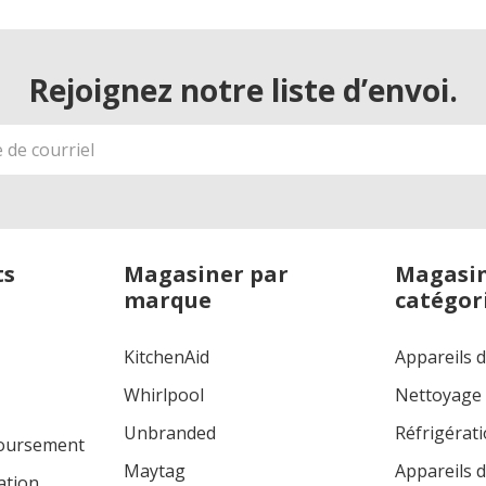
Rejoignez notre liste d’envoi.
ts
Magasiner par
Magasin
marque
catégor
KitchenAid
Appareils 
Whirlpool
Nettoyage
Unbranded
Réfrigérat
boursement
Maytag
Appareils d
ation