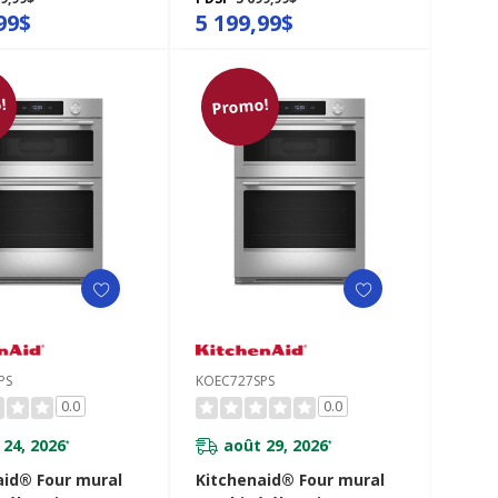
méra de cuisson
avec modes de cuisson
99$
5 199,99$
nte - Fini
assistée - Minerai noir
ield™ KOEC930SPS
KOEC730SBE
!
Promo!
PS
KOEC727SPS
0.0
0.0
 24, 2026
août 29, 2026
*
*
aid® Four mural
Kitchenaid® Four mural