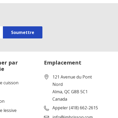
er par
Emplacement
ie
121 Avenue du Pont
de cuisson
Nord
Alma, QC G8B 5C1
Canada
ion
Appeler (418) 662-2615
e lessive
info@jmbrisson.com