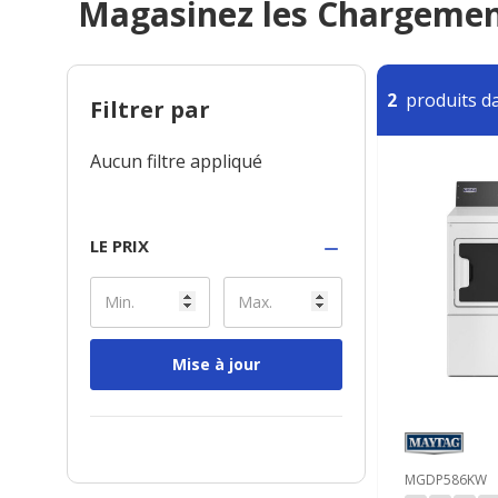
Magasinez les Chargemen
2
produits da
Filtrer par
Aucun filtre appliqué
LE PRIX
Mise à jour
MGDP586KW