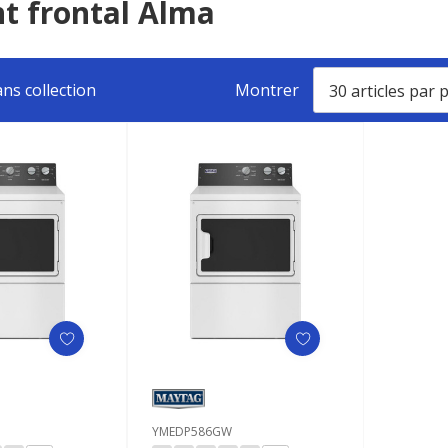
t frontal Alma
ns collection
Montrer
YMEDP586GW