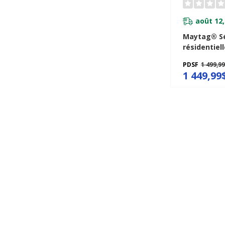
août 12,
Maytag® S
résidentiell
commerciale
PDSF
1 499,9
MGDP586K
1 449,99