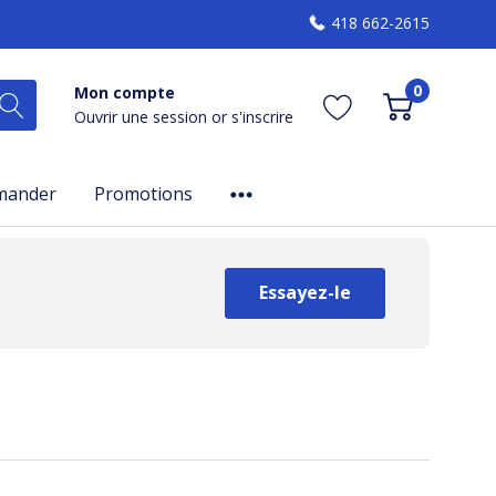
418 662-2615
0
Mon compte
Ouvrir une session
or
s'inscrire
mander
Promotions
Essayez-le