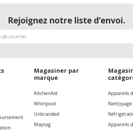
Rejoignez notre liste d’envoi.
ts
Magasiner par
Magasin
marque
catégor
KitchenAid
Appareils 
Whirlpool
Nettoyage
Unbranded
Réfrigérat
boursement
Maytag
Appareils d
ation