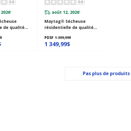
0.0
0.0
 2026
août 12, 2026
*
*
écheuse
Maytag® Sécheuse
e de qualité
résidentielle de qualité
 - 7.4 pi cu
commerciale - 7.4 pi cu
9$
PDSF
1 399,99$
W
YMEDP586GW
$
1 349,99$
Pas plus de produits