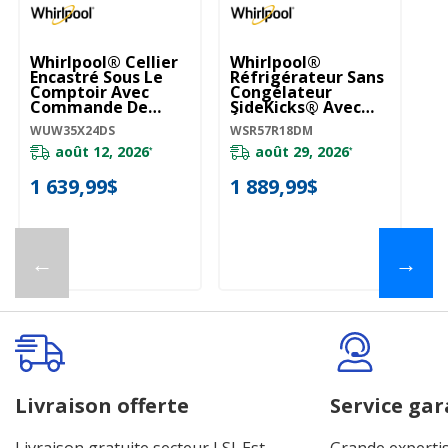
Whirlpool® Cellier
Whirlpool®
Wh
Encastré Sous Le
Réfrigérateur Sans
En
Comptoir Avec
Congélateur
C
Commande De
SideKicks® Avec
Po
Température
Éclairage À DEL - 31
1
WUW35X24DS
WSR57R18DM
WU
Personnalisée - 24
Po - 18 Pi Cu
Po WUW35X24DS
WSR57R18DM
août 12, 2026
août 29, 2026
*
*
1 639,99$
1 889,99$
1
←
→
Livraison offerte
Service gar