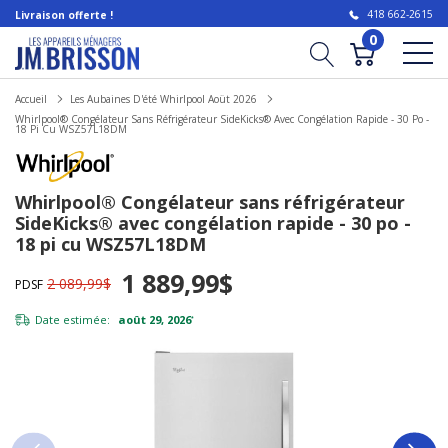
418 662-2615
Livraison offerte !
0
Accueil
Les Aubaines D'été Whirlpool Aoüt 2026
Whirlpool® Congélateur Sans Réfrigérateur SideKicks® Avec Congélation Rapide - 30 Po -
18 Pi Cu WSZ57L18DM
Whirlpool® Congélateur sans réfrigérateur
SideKicks® avec congélation rapide - 30 po -
18 pi cu WSZ57L18DM
1 889,99$
2 089,99$
PDSF
Date estimée:
août 29, 2026
*