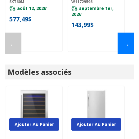
SKT60M
W11729596
Vertical SKT60M
août 12, 2026
septembre 1er,
*
2026
*
577,49$
143,99$
←
→
Modèles associés
Ajouter Au Panier
Ajouter Au Panier