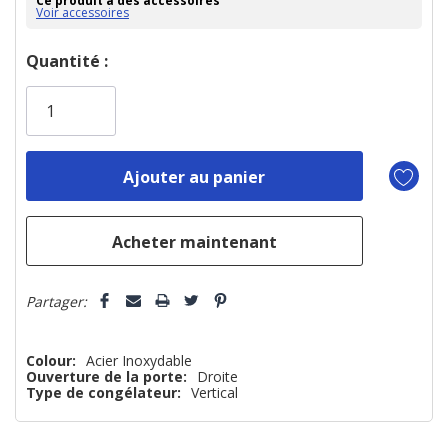
Ce produit a des accessoires
Voir accessoires
Dépêchez-
Quantité :
vous!
il
n’en
reste
plus
que
Partager:
Colour:
Acier Inoxydable
Ouverture de la porte:
Droite
Type de congélateur:
Vertical