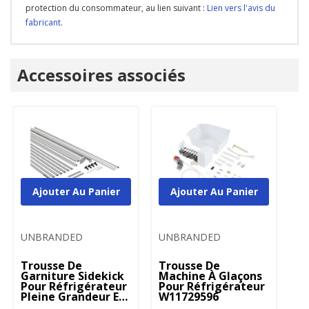
protection du consommateur, au lien suivant :
Lien vers l'avis du
fabricant
.
Onglet
Accessoires associés
personnalisé
Ajouter Au Panier
Ajouter Au Panier
UNBRANDED
UNBRANDED
Trousse De
Trousse De
Garniture Sidekick
Machine À Glaçons
Pour Réfrigérateur
Pour Réfrigérateur
Pleine Grandeur Et
W11729596
Congélateur