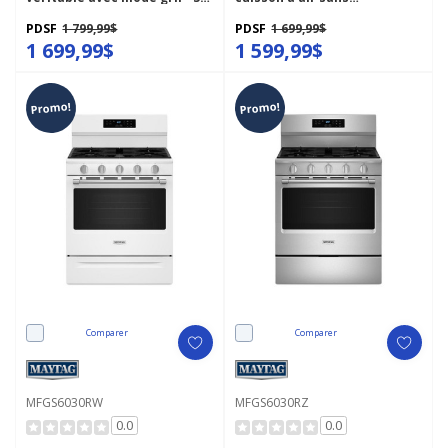
po - 5,3 pi cu YMFES8030RZ
préchauffage - 30 po - 5 pi cu
MFGS6030RB
PDSF
1 799,99$
PDSF
1 699,99$
1 699,99$
1 599,99$
Promo!
Promo!
Comparer
Comparer
MFGS6030RW
MFGS6030RZ
0.0
0.0