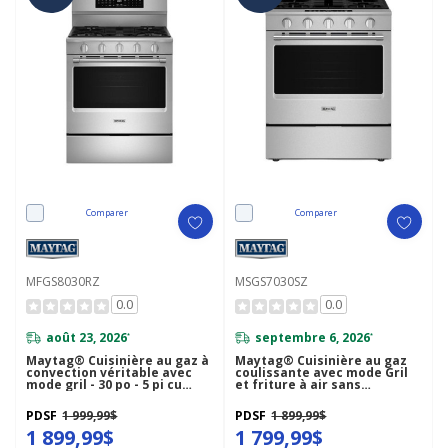
Comparer
Comparer
MFGS8030RZ
MSGS7030SZ
0.0
0.0
août 23, 2026
septembre 6, 2026
*
*
Maytag® Cuisinière au gaz à
Maytag® Cuisinière au gaz
convection véritable avec
coulissante avec mode Gril
mode gril - 30 po - 5 pi cu
et friture à air sans
MFGS8030RZ
préchauffage - 5 pi cu - 30 po
MSGS7030SZ
PDSF
1 999,99$
PDSF
1 899,99$
1 899,99$
1 799,99$