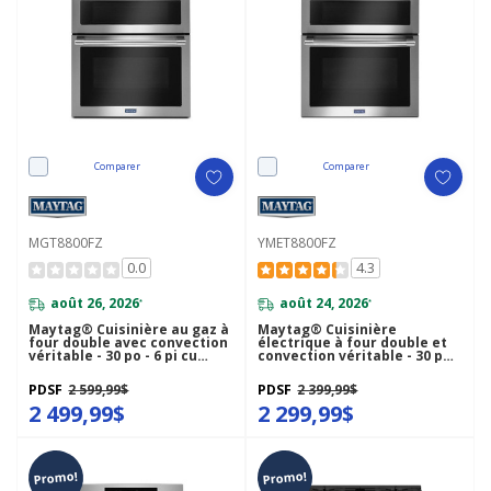
Comparer
Comparer
MGT8800FZ
YMET8800FZ
0.0
4.3
août 26, 2026
août 24, 2026
*
*
Maytag® Cuisinière au gaz à
Maytag® Cuisinière
four double avec convection
électrique à four double et
véritable - 30 po - 6 pi cu
convection véritable - 30 po -
MGT8800FZ
6.7 pi cu YMET8800FZ
PDSF
2 599,99$
PDSF
2 399,99$
2 499,99$
2 299,99$
Promo!
Promo!