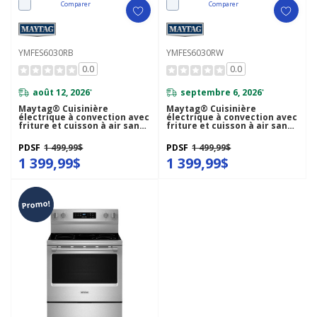
Comparer
Comparer
YMFES6030RB
YMFES6030RW
0.0
0.0
août 12, 2026
septembre 6, 2026
*
*
Maytag® Cuisinière
Maytag® Cuisinière
électrique à convection avec
électrique à convection avec
friture et cuisson à air sans
friture et cuisson à air sans
préchauffage - 30 po - 5,3 pi
préchauffage - 30 po - 5,3 pi
cu YMFES6030RB
cu YMFES6030RW
PDSF
1 499,99$
PDSF
1 499,99$
1 399,99$
1 399,99$
Promo!