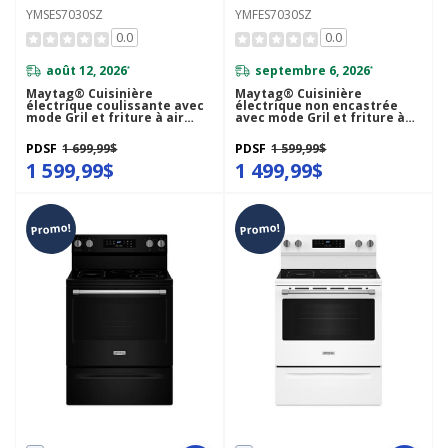
YMSES7030SZ
YMFES7030SZ
0.0
0.0
août 12, 2026
septembre 6, 2026
*
*
Maytag® Cuisinière
Maytag® Cuisinière
électrique coulissante avec
électrique non encastrée
mode Gril et friture à air
avec mode Gril et friture à
sans préchauffage - 5.3 pi cu
air sans préchauffage - 5.3 pi
- 30 po YMSES7030SZ
cu - 30 po YMFES7030SZ
PDSF
1 699,99$
PDSF
1 599,99$
1 599,99$
1 499,99$
Promo!
Promo!