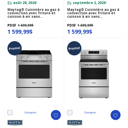
août 26, 2026
septembre 2, 2026
*
*
Maytag® Cuisinière au gaz à
Maytag® Cuisinière au gaz à
convection avec friture et
convection avec friture et
cuisson à air sans
cuisson à air sans
préchauffage - 30 po - 5 pi cu
préchauffage - 30 po - 5 pi cu
MFGS6030RW
MFGS6030RZ
PDSF
1 699,99$
PDSF
1 699,99$
1 599,99$
1 599,99$
Promo!
Promo!
Comparer
Comparer