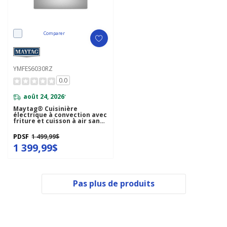
Comparer
YMFES6030RZ
0.0
août 24, 2026
*
Maytag® Cuisinière
électrique à convection avec
friture et cuisson à air sans
préchauffage - 30 po - 5,3 pi
cu YMFES6030RZ
PDSF
1 499,99$
1 399,99$
Pas plus de produits