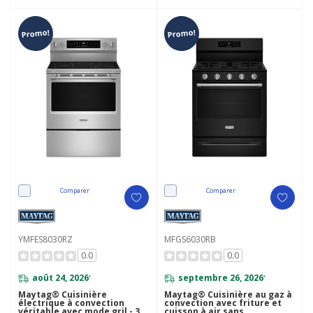
Promo!
Promo!
Comparer
Comparer
YMFES8030RZ
MFGS6030RB
0.0
0.0
août 24, 2026
septembre 26, 2026
*
*
Maytag® Cuisinière
Maytag® Cuisinière au gaz à
électrique à convection
convection avec friture et
véritable avec mode gril - 30
cuisson à air sans