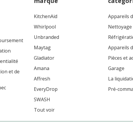
marque
catégor
KitchenAid
Appareils 
Whirlpool
Nettoyage
Unbranded
Réfrigérat
boursement
Maytag
Appareils d
ation
Gladiator
Pièces et a
entialité
Amana
Garage
tion et de
Affresh
La liquidat
bec
EveryDrop
Pré-comm
SWASH
Tout voir