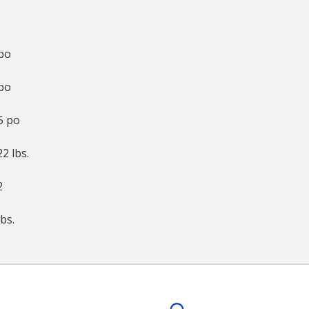
po
po
5 po
22 lbs.
2
lbs.