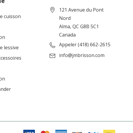
ie
121 Avenue du Pont
de cuisson
Nord
Alma, QC G8B 5C1
Canada
ion
Appeler (418) 662-2615
e lessive
info@jmbrisson.com
ccessoires
ion
ander