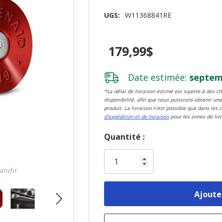
UGS:
W11368841RE
179,99$
Date estimée:
septemb
*La délai de livraison estimé est sujette à des 
disponibilité, afin que nous puissions obtenir une
produit. La livraison n'est possible que dans les 
d'expédition et de livraison
pour les zones de livr
Dépêchez-
Quantité :
vous!
il
randir
n’en
reste
plus
que