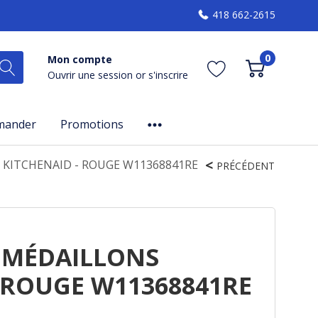
418 662-2615
0
Mon compte
Ouvrir une session
or
s'inscrire
mander
Promotions
KITCHENAID - ROUGE W11368841RE
PRÉCÉDENT
 MÉDAILLONS
 ROUGE W11368841RE