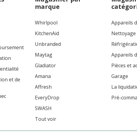
marque
catégor
Whirlpool
Appareils 
KitchenAid
Nettoyage
Unbranded
Réfrigérat
boursement
Maytag
Appareils d
ation
Gladiator
Pièces et a
entialité
Amana
Garage
tion et de
Affresh
La liquidat
bec
EveryDrop
Pré-comm
SWASH
Tout voir