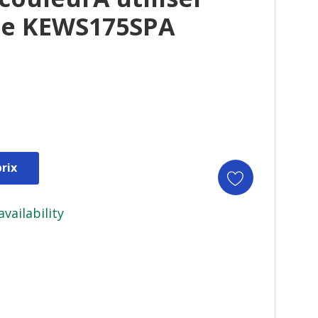
le KEWS175SPA
rix
availability