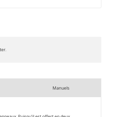
ter.
Manuels
anneaux. Puisqu’il est offert en deux