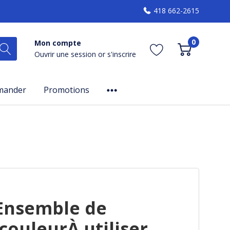
418 662-2615
0
Mon compte
Ouvrir une session
or
s'inscrire
mander
Promotions
Ensemble de
ouleurÀ utiliser