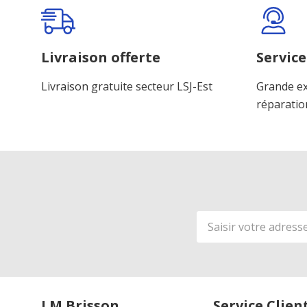
personnalisé
Livraison offerte
Service
Livraison gratuite secteur LSJ-Est
Grande ex
réparatio
Adresse
de
courriel
J.M Brisson
Service Clien