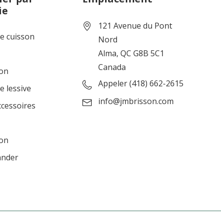
ie
121 Avenue du Pont
de cuisson
Nord
Alma, QC G8B 5C1
Canada
ion
Appeler (418) 662-2615
e lessive
info@jmbrisson.com
ccessoires
ion
ander