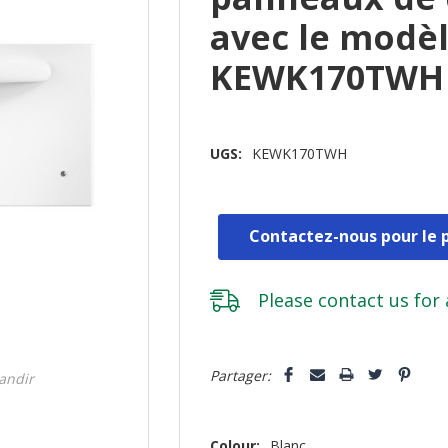
avec le modè
KEWK170TWH
UGS:
KEWK170TWH
Contactez-nous pour le p
Please
contact us
for 
Dépêchez-
Partager:
randir
vous!
il
n’en
Colour:
Blanc