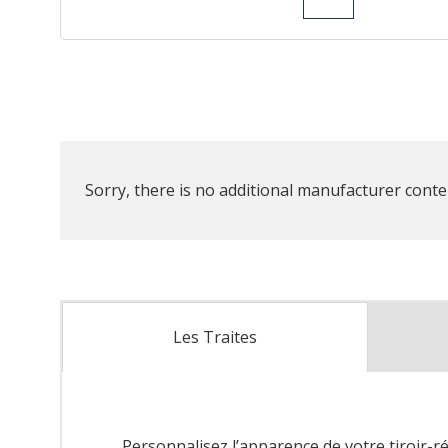
Sorry, there is no additional manufacturer conten
Les Traites
Personnalisez l’apparence de votre tiroir-r