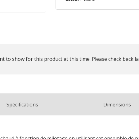
reste
plus
que
t to show for this product at this time. Please check back la
Spécifications
Dimensions
échaud à fonction de mijotage en utilisant cet ensemble de p