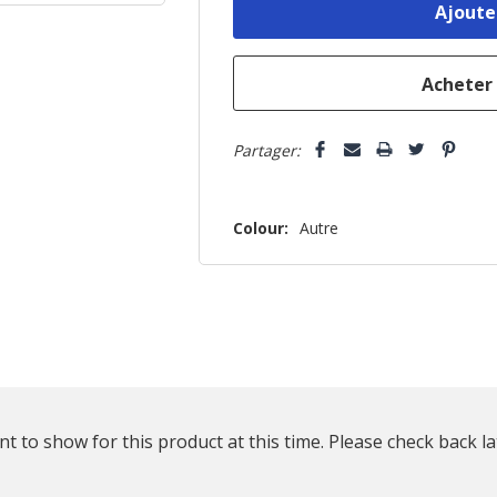
reste
plus
que
Partager:
Colour:
Autre
t to show for this product at this time. Please check back la