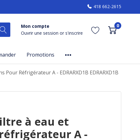
418 662-2615
0
Mon compte
Ouvrir une session
or
s'inscrire
mander
Promotions
çons Pour Réfrigérateur A - EDRARXD1B EDRARXD1B
ltre à eau et
réfrigérateur A -