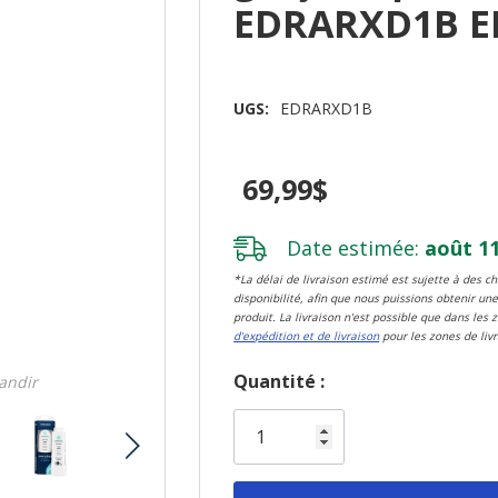
EDRARXD1B 
UGS:
EDRARXD1B
69,99$
Date estimée:
août 11
*La délai de livraison estimé est sujette à des 
disponibilité, afin que nous puissions obtenir une
produit. La livraison n'est possible que dans les 
d'expédition et de livraison
pour les zones de livr
Dépêchez-
Quantité :
randir
vous!
il
n’en