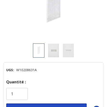
UGS:
W10208631A
Dépêchez-
Quantité :
vous!
il
n’en