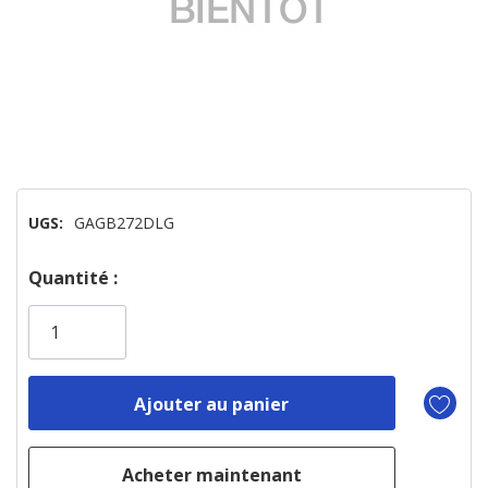
UGS:
GAGB272DLG
Dépêchez-
Quantité :
vous!
il
n’en
reste
plus
que