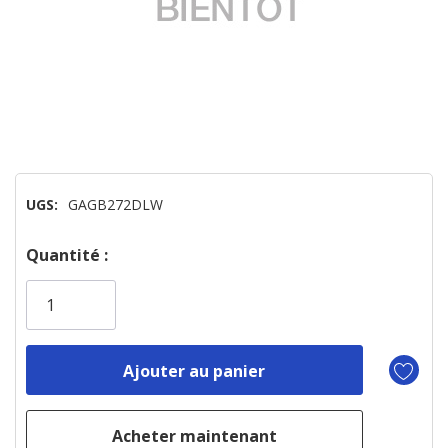
UGS:
GAGB272DLW
Dépêchez-
Quantité :
vous!
il
n’en
reste
plus
que