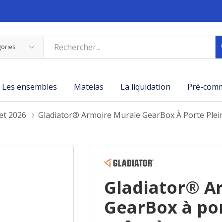
Les ensembles
Matelas
La liquidation
Pré-com
let 2026
Gladiator® Armoire Murale GearBox À Porte Pl
Gladiator® A
GearBox à po