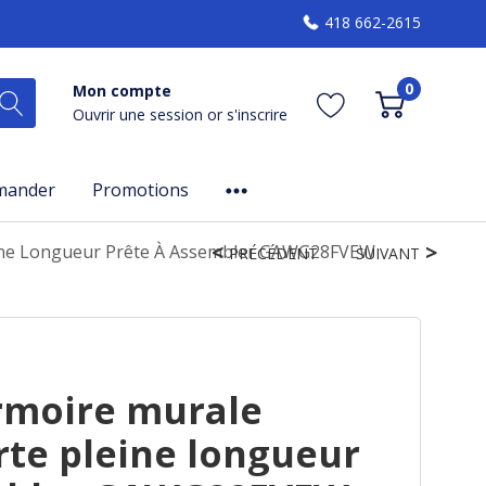
418 662-2615
0
Mon compte
Ouvrir une session
or
s'inscrire
mander
Promotions
eine Longueur Prête À Assembler GAWG28FVEW
PRÉCÉDENT
SUIVANT
rmoire murale
rte pleine longueur