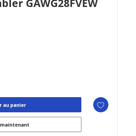
embler GAWG28FVEW