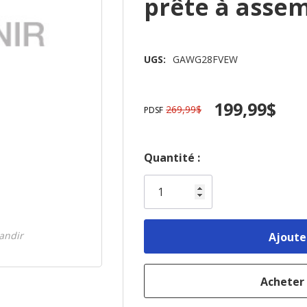
prête à ass
UGS:
GAWG28FVEW
199,99$
269,99$
PDSF
Dépêchez-
Quantité :
vous!
il
n’en
reste
randir
plus
que