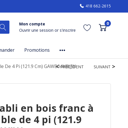
418 662-2615
0
Mon compte
Ouvrir une session
or
s'inscrire
mander
Promotions
able De 4 Pi (121.9 Cm) GAWB04HWJW
PRÉCÉDENT
SUIVANT
abli en bois franc à
le de 4 pi (121.9