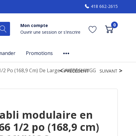
418 662-2615
0
Mon compte
Ouvrir une session
or
s'inscrire
mander
Promotions
66 1/2 Po (168,9 Cm) De Large GAWB66HWGG
PRÉCÉDENT
SUIVANT
abli modulaire en
66 1/2 po (168,9 cm)