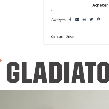
que
Partager:
Colour:
Grise