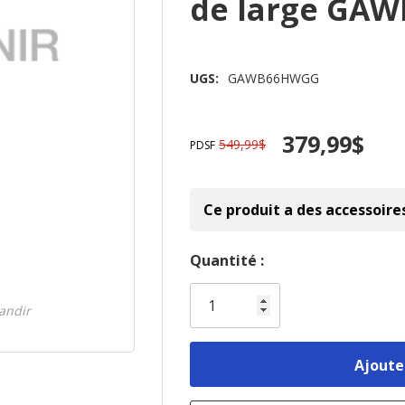
de large GA
UGS:
GAWB66HWGG
379,99$
549,99$
PDSF
Ce produit a des accessoire
Dépêchez-
Quantité :
vous!
il
randir
n’en
reste
plus