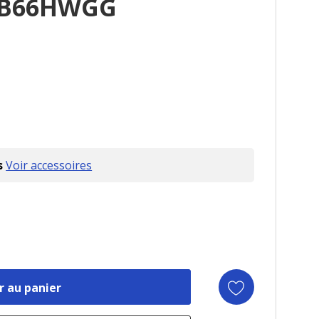
WB66HWGG
s
Voir accessoires