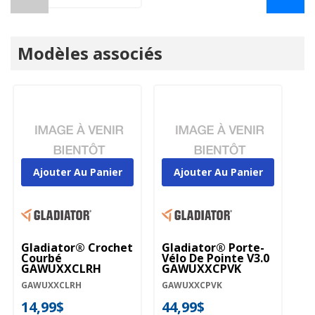
Modèles associés
Ajouter Au Panier
Ajouter Au Panier
Gladiator® Crochet
Gladiator® Porte-
Gl
Courbé
Vélo De Pointe V3.0
L
GAWUXXCLRH
GAWUXXCPVK
G
GAWUXXCLRH
GAWUXXCPVK
GA
14,99$
44,99$
2