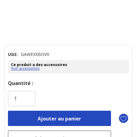
UGS:
GAWEXXBOVX
Ce produit a des accessoires
Voir accessoires
Dépêchez-
Quantité :
vous!
il
n’en
reste
plus
que