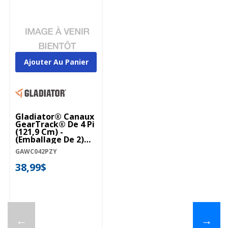
Ajouter Au Panier
Gladiator® Canaux
GearTrack® De 4 Pi
(121,9 Cm) -
(emballage De 2)
GAWC042PZY
GAWC042PZY
38,99$
←
→