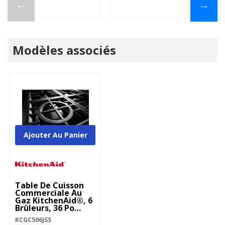
←
→
Modèles associés
Ajouter Au Panier
Table De Cuisson
Commerciale Au
Gaz KitchenAid®, 6
Brûleurs, 36 Po
KCGC506JSS
KCGC506JSS