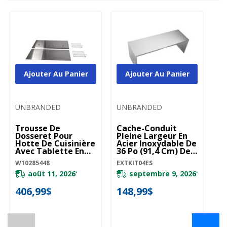
Ajouter Au Panier
Ajouter Au Panier
UNBRANDED
UNBRANDED
Trousse De
Cache-Conduit
Dosseret Pour
Pleine Largeur En
Hotte De Cuisinière
Acier Inoxydable De
Avec Tablette En
36 Po (91,4 Cm) De
Acier Inoxydable -
Largeur Et 12 Po
W10285448
EXTKIT04ES
36 Po (91,4 Cm)
(30,5 Cm) De
W10285448
Hauteur
août 11, 2026
septembre 9, 2026
*
*
EXTKIT04ES
406,99$
148,99$