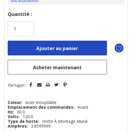
Dépêchez-
Quantité :
vous!
il
n’en
reste
plus
que
Partager:
Colour:
Acier Inoxydable
Emplacement des commandes:
Avant
Hz:
60.0
Volts:
120.0
Type de hotte:
Hotte À Montage Mural
Ampères:
3.8599999