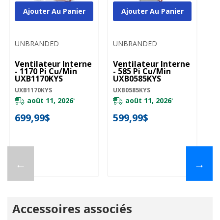
Ajouter Au Panier
Ajouter Au Panier
UNBRANDED
UNBRANDED
U
Ventilateur Interne
Ventilateur Interne
Ve
- 1170 Pi Cu/min
- 585 Pi Cu/min
Li
UXB1170KYS
UXB0585KYS
Cu
UXB1170KYS
UXB0585KYS
UX
août 11, 2026
août 11, 2026
*
*
699,99$
599,99$
9
←
→
Accessoires associés