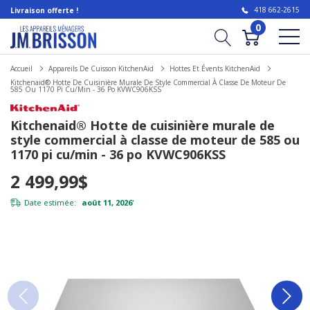
418 662-2615
Livraison offerte !
0
Accueil
Appareils De Cuisson KitchenAid
Hottes Et Évents KitchenAid
Kitchenaid® Hotte De Cuisinière Murale De Style Commercial À Classe De Moteur De
585 Ou 1170 Pi Cu/min - 36 Po KVWC906KSS
Kitchenaid® Hotte de cuisinière murale de
style commercial à classe de moteur de 585 ou
1170 pi cu/min - 36 po KVWC906KSS
2 499,99$
Date estimée:
août 11, 2026
*