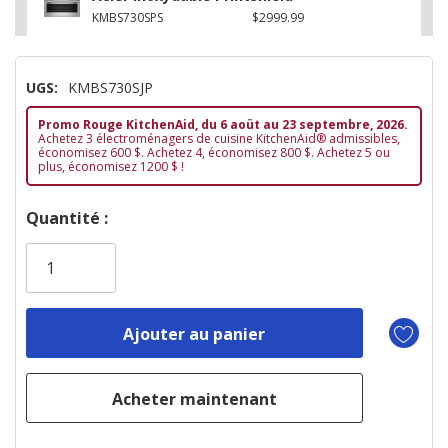
KMBS730SPS
$2999.99
UGS:
KMBS730SJP
Promo Rouge KitchenAid, du 6 aoüt au 23 septembre, 2026.
Achetez 3 électroménagers de cuisine KitchenAid® admissibles,
économisez 600 $. Achetez 4, économisez 800 $. Achetez 5 ou
plus, économisez 1200 $ !
Dépêchez-
Quantité :
vous!
il
n’en
reste
plus
que