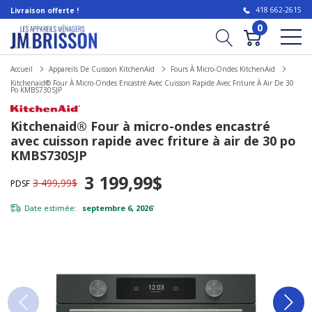
418 662-2615
Livraison offerte !
0
Accueil
Appareils De Cuisson KitchenAid
Fours À Micro-Ondes KitchenAid
Kitchenaid® Four À Micro-Ondes Encastré Avec Cuisson Rapide Avec Friture À Air De 30
Po KMBS730SJP
Kitchenaid® Four à micro-ondes encastré
avec cuisson rapide avec friture à air de 30 po
KMBS730SJP
3 199,99$
3 499,99$
PDSF
Date estimée:
septembre 6, 2026
*