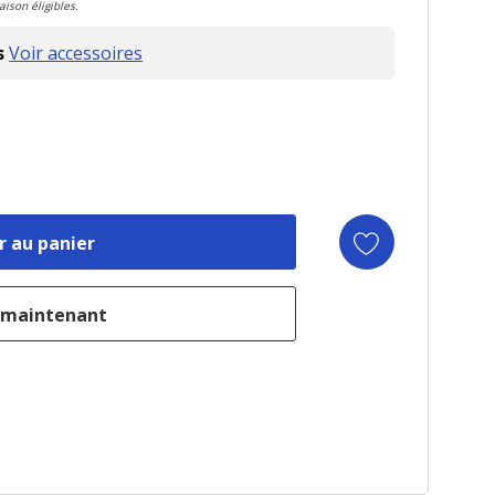
aison éligibles.
s
Voir accessoires