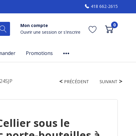
418 662-2615
0
Mon compte
Ouvrir une session
or
s'inscrire
mander
Promotions
524SJP
PRÉCÉDENT
SUIVANT
ellier sous le
 porte-bouteilles à