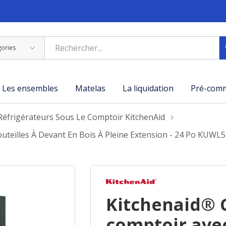
Les ensembles
Matelas
La liquidation
Pré-com
Réfrigérateurs Sous Le Comptoir KitchenAid
outeilles À Devant En Bois À Pleine Extension - 24 Po KUWL
Kitchenaid® C
comptoir avec