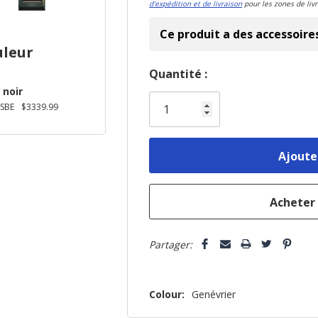
d'expédition et de livraison
pour les zones de livr
Ce produit a des accessoire
uleur
Dépêchez-
Quantité :
 noir
vous!
SBE
$3339.99
il
n’en
reste
plus
que
Partager:
Colour:
Genévrier