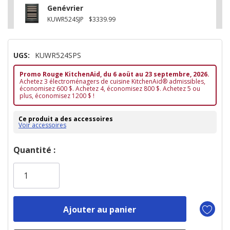
Genévrier
KUWR524SJP
$3339.99
UGS:
KUWR524SPS
Promo Rouge KitchenAid, du 6 aoüt au 23 septembre, 2026.
Achetez 3 électroménagers de cuisine KitchenAid® admissibles,
économisez 600 $. Achetez 4, économisez 800 $. Achetez 5 ou
plus, économisez 1200 $ !
Ce produit a des accessoires
Voir accessoires
Dépêchez-
Quantité :
vous!
il
n’en
reste
plus