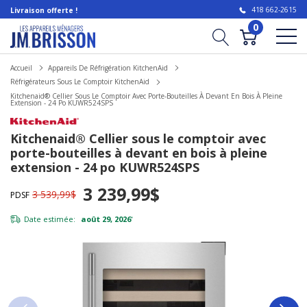
418 662-2615
Livraison offerte !
0
Accueil
Appareils De Réfrigération KitchenAid
Réfrigérateurs Sous Le Comptoir KitchenAid
Kitchenaid® Cellier Sous Le Comptoir Avec Porte-Bouteilles À Devant En Bois À Pleine
Extension - 24 Po KUWR524SPS
Kitchenaid® Cellier sous le comptoir avec
porte-bouteilles à devant en bois à pleine
extension - 24 po KUWR524SPS
3 239,99$
3 539,99$
PDSF
Date estimée:
août 29, 2026
*