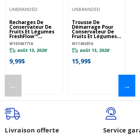
UNBRANDED
UNBRANDED
Recharges De
Trousse De
Conservateur De
Démarrage Pour
Fruits Et Légumes
Conservateur De
FreshFlow™
Fruits Et Légumes
W10346771A
W11462816
W10346771A
W11462816
août 13, 2026
août 13, 2026
*
*
9,99$
15,99$
←
→
Livraison offerte
Service gar