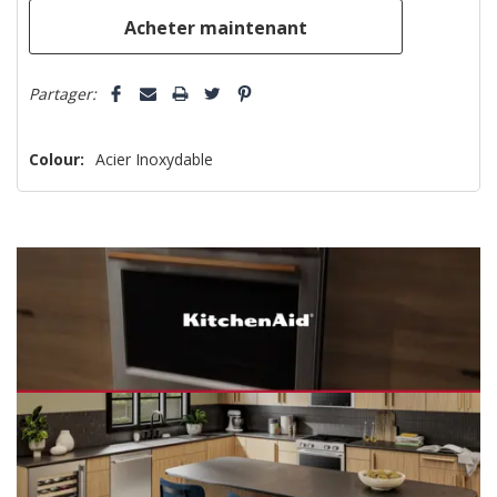
que
Partager:
Colour:
Acier Inoxydable