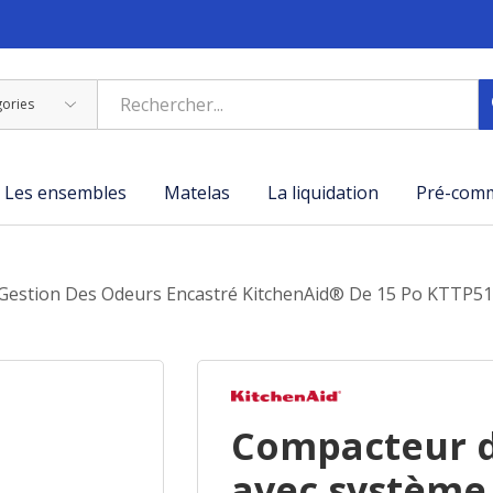
Les ensembles
Matelas
La liquidation
Pré-com
 Gestion Des Odeurs Encastré KitchenAid® De 15 Po KTTP5
Compacteur d
avec système 