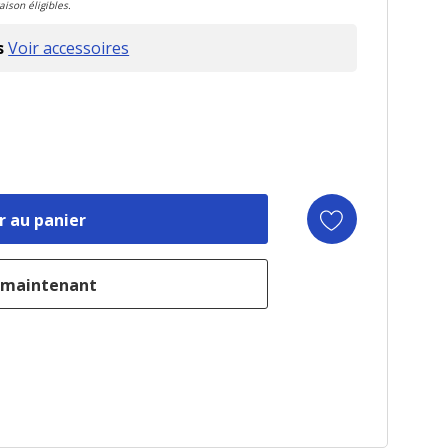
aison éligibles.
s
Voir accessoires