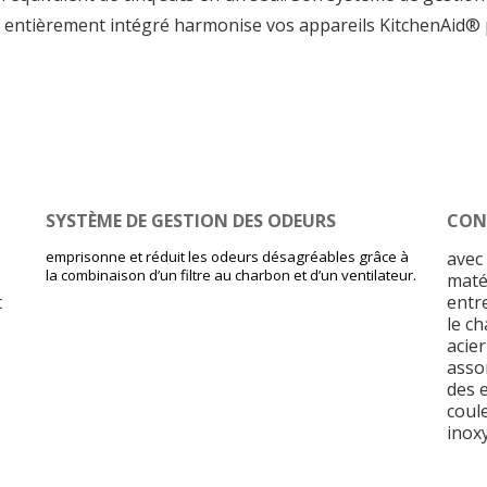
t entièrement intégré harmonise vos appareils KitchenAid® 
SYSTÈME DE GESTION DES ODEURS
CON
emprisonne et réduit les odeurs désagréables grâce à
avec 
la combinaison d’un filtre au charbon et d’un ventilateur.
matér
t
entre
le ch
acie
asso
des 
coule
inox