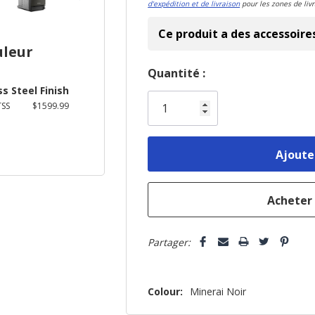
d'expédition et de livraison
pour les zones de livr
Ce produit a des accessoire
uleur
Dépêchez-
Quantité :
ss Steel Finish
vous!
SS
$1599.99
il
n’en
reste
plus
que
Partager:
Colour:
Minerai Noir