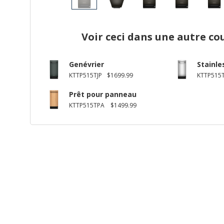
Voir ceci dans une autre co
Genévrier
Stainle
KTTP515TJP
$1699.99
KTTP515T
Prêt pour panneau
KTTP515TPA
$1499.99