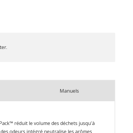
ter.
Manuels
 Pack™ réduit le volume des déchets jusqu'à
 des odeurs intégré neutralise les arômes