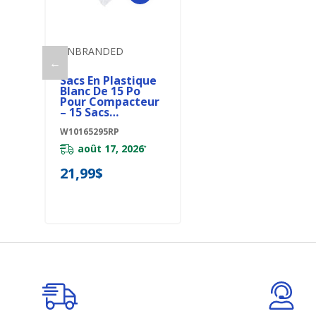
Ajouter Au Panier
UNBRANDED
←
Sacs En Plastique
Blanc De 15 Po
Pour Compacteur
– 15 Sacs
W10165295RP
W10165295RP
août 17, 2026
*
21,99$