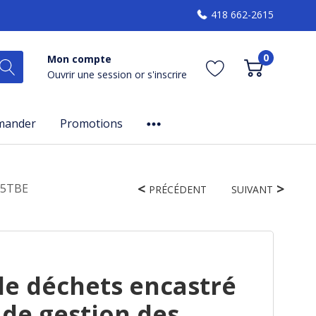
418 662-2615
0
Mon compte
Ouvrir une session
or
s'inscrire
mander
Promotions
15TBE
PRÉCÉDENT
SUIVANT
e déchets encastré
de gestion des