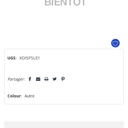
UGS:
KDISFSLE1
Dépêchez-
Partager:
vous!
il
n’en
Colour:
Autre
reste
plus
que