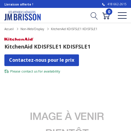
418 662-2615
Livraison offerte !
0
Accueil
Non-Web/Display
KitchenAid KDISFSLE1 KDISFSLE1
KitchenAid KDISFSLE1 KDISFSLE1
Contactez-nous pour le prix
Please
contact us
for availability