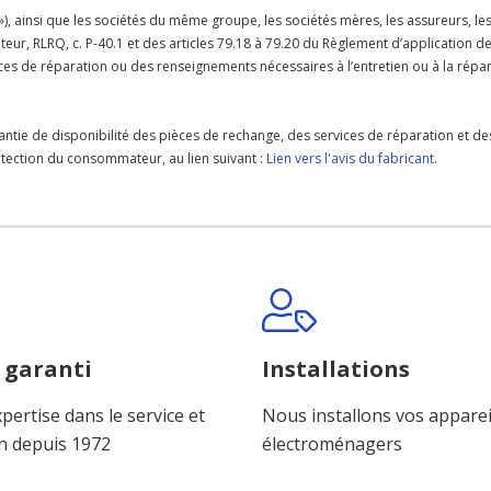
 »), ainsi que les sociétés du même groupe, les sociétés mères, les assureurs, le
teur, RLRQ, c. P-40.1 et des articles 79.18 à 79.20 du Règlement d’application d
rvices de réparation ou des renseignements nécessaires à l’entretien ou à la ré
antie de disponibilité des pièces de rechange, des services de réparation et de
protection du consommateur, au lien suivant :
Lien vers l'avis du fabricant
.
 garanti
Installations
pertise dans le service et
Nous installons vos apparei
n depuis 1972
électroménagers