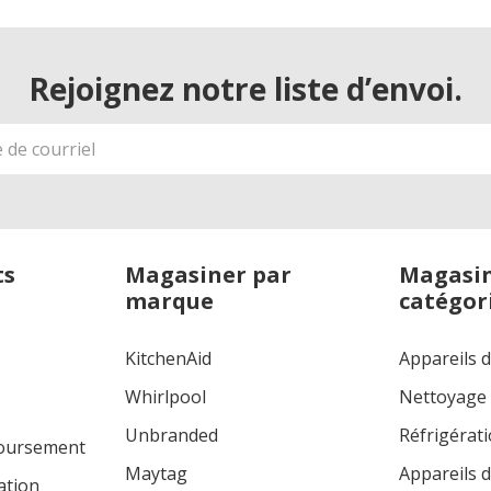
Rejoignez notre liste d’envoi.
ts
Magasiner par
Magasin
marque
catégor
KitchenAid
Appareils 
Whirlpool
Nettoyage
Unbranded
Réfrigérat
boursement
Maytag
Appareils d
ation