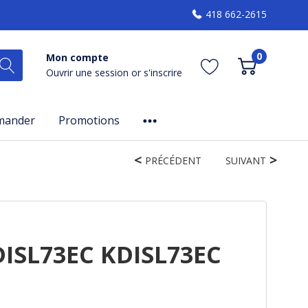
418 662-2615
0
Mon compte
Ouvrir une session
or
s'inscrire
mander
Promotions
PRÉCÉDENT
SUIVANT
DISL73EC KDISL73EC