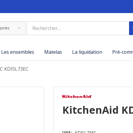
Les ensembles
Matelas
La liquidation
Pré-com
EC KDISL73EC
KitchenAid K
UGS:
KDISL73EC