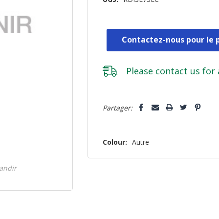
Contactez-nous pour le p
Please
contact us
for 
Dépêchez-
Partager:
vous!
il
n’en
Colour:
Autre
reste
plus
randir
que