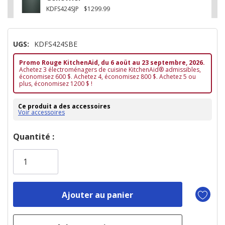
KDFS424SJP
$1299.99
UGS:
KDFS424SBE
Promo Rouge KitchenAid, du 6 aoüt au 23 septembre, 2026.
Achetez 3 électroménagers de cuisine KitchenAid® admissibles,
économisez 600 $. Achetez 4, économisez 800 $. Achetez 5 ou
plus, économisez 1200 $ !
Ce produit a des accessoires
Voir accessoires
Dépêchez-
Quantité :
vous!
il
n’en
reste
plus
que