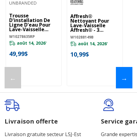
UNBRANDED
Trousse
Affresh®
D'installation De
Nettoyant Pour
Ligne D'eau Pour
Lave-Vaisselle
Lave-Vaisselle
Affresh® - 3
W10278635RP
Pastilles
W10278635RP
W10288149B
W10288149B
août 14, 2026
août 14, 2026
*
*
49,99$
10,99$
←
→
Livraison offerte
Service gar
Livraison gratuite secteur LSJ-Est
Grande expertis