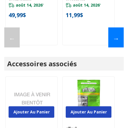
août 14, 2026
août 14, 2026
*
*
49,99$
11,99$
1
←
→
Accessoires associés
Ajouter Au Panier
Ajouter Au Panier