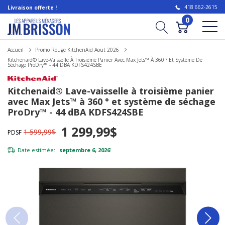
418 662-2615
Livraison offerte !
0
Accueil
Promo Rouge KitchenAid Aoüt 2026
Kitchenaid® Lave-Vaisselle À Troisième Panier Avec Max Jets™ À 360 ° Et Système De
Séchage ProDry™ - 44 DBA KDFS424SBE
Kitchenaid® Lave-vaisselle à troisième panier
avec Max Jets™ à 360 ° et système de séchage
ProDry™ - 44 dBA KDFS424SBE
1 299,99$
1 599,99$
PDSF
Date estimée:
septembre 6, 2026
*