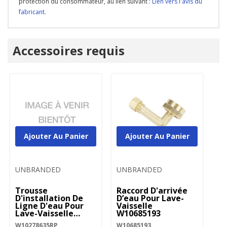
protection du consommateur, au lien suivant :
Lien vers l'avis du
fabricant
.
Onglet
Accessoires requis
personnalisé
Ajouter Au Panier
Ajouter Au Panier
UNBRANDED
UNBRANDED
U
Trousse
Raccord D'arrivée
Tr
D'installation De
D’eau Pour Lave-
Po
Ligne D'eau Pour
Vaisselle
- 
Lave-Vaisselle
W10685193
W
W10278635RP
W10278635RP
W10685193
W1