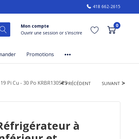
418 662-2615
0
Mon compte
Ouvrir une session
or
s'inscrire
mander
Promotions
 19 Pi Cu - 30 Po KRBR130SPS
PRÉCÉDENT
SUIVANT
Réfrigérateur à
nférieur et