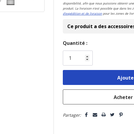
disponibilité, afin que nous puissions obtenir une
produit. La livraison n'est possible que dans les 
d'expédition et de livraison
pour les zones de livr
Ce produit a des accessoire
Dépêchez-
Quantité :
vous!
il
n’en
reste
plus
que
Partager: