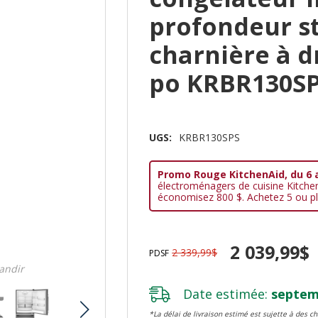
profondeur s
charnière à dr
po KRBR130S
UGS:
KRBR130SPS
Promo Rouge KitchenAid, du 6 
électroménagers de cuisine Kitche
économisez 800 $. Achetez 5 ou pl
2 039,99$
2 339,99$
PDSF
randir
Date estimée:
septemb
*La délai de livraison estimé est sujette à des 