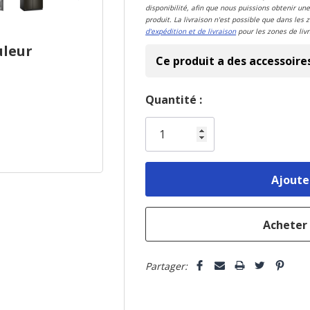
disponibilité, afin que nous puissions obtenir une
produit. La livraison n'est possible que dans les 
d'expédition et de livraison
pour les zones de livr
uleur
Ce produit a des accessoire
Dépêchez-
Quantité :
vous!
il
n’en
reste
plus
que
Partager: