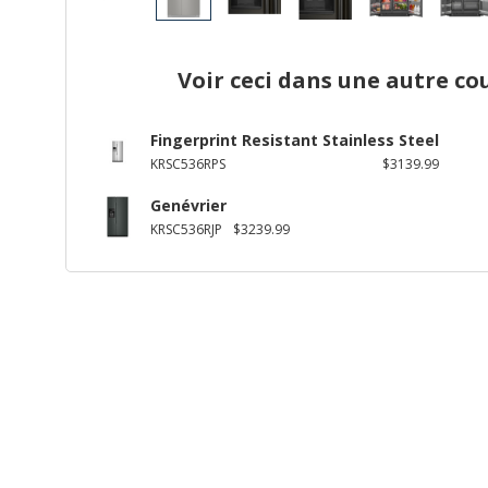
Voir ceci dans une autre co
Fingerprint Resistant Stainless Steel
KRSC536RPS
$3139.99
Genévrier
KRSC536RJP
$3239.99