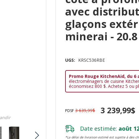
avec distribu
glaçons extéri
minerai - 20.
UGS:
KRSC536RBE
Promo Rouge KitchenAid, du 6 
électroménagers de cuisine Kitche
économisez 800 $. Achetez 5 ou pl
3 239,99$
3 639,99$
PDSF
randir
Date estimée:
août 12
*La délai de livraison estimé est sujette à des 