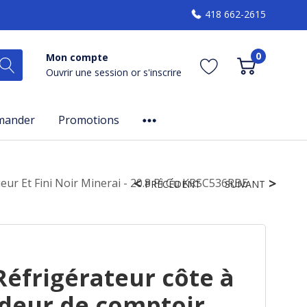
418 662-2615
0
Mon compte
Ouvrir une session
or
s'inscrire
mander
Promotions
eur Et Fini Noir Minerai - 20.8 Pi Cu KRSC536RBE
PRÉCÉDENT
SUIVANT
éfrigérateur côte à
deur de comptoir,