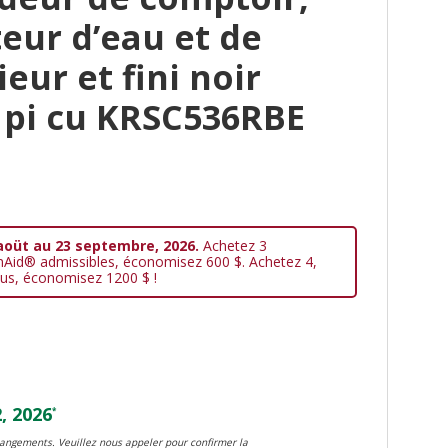
teur d’eau et de
eur et fini noir
8 pi cu KRSC536RBE
aoüt au 23 septembre, 2026.
Achetez 3
nAid® admissibles, économisez 600 $. Achetez 4,
us, économisez 1200 $ !
, 2026
*
changements. Veuillez nous appeler pour confirmer la