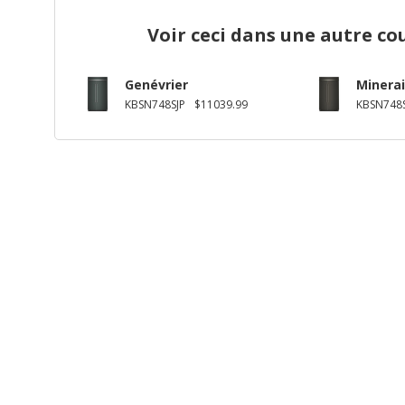
Voir ceci dans une autre co
Genévrier
Minerai
KBSN748SJP
$11039.99
KBSN748