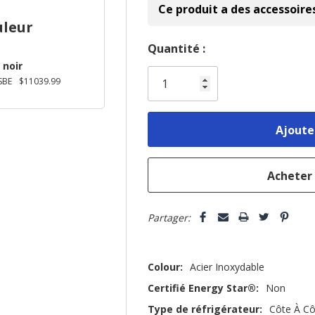
Ce produit a des accessoire
uleur
Dépêchez-
Quantité :
 noir
vous!
SBE
$11039.99
il
n’en
reste
plus
que
Partager:
Colour:
Acier Inoxydable
Certifié Energy Star®:
Non
Type de réfrigérateur:
Côte À Cô