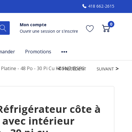
418 662-2615
0
Mon compte
Ouvrir une session
or
s'inscrire
mander
Promotions
 Platine - 48 Po - 30 Pi Cu KBSN748SPS
PRÉCÉDENT
SUIVANT
éfrigérateur côte à
 avec intérieur