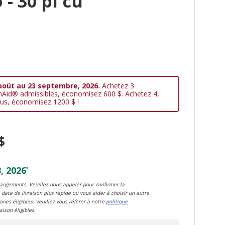
 - 30 pi cu
aoüt au 23 septembre, 2026.
Achetez 3
nAid® admissibles, économisez 600 $. Achetez 4,
us, économisez 1200 $ !
$
, 2026
*
changements. Veuillez nous appeler pour confirmer la
 date de livraison plus rapide ou vous aider à choisir un autre
zones éligibles. Veuillez vous référer à notre
politique
aison éligibles.