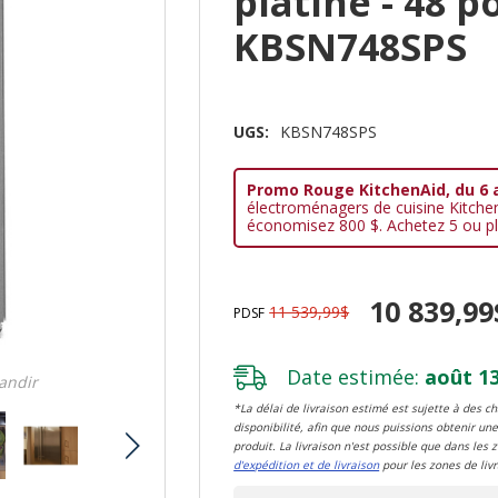
platine - 48 po
KBSN748SPS
UGS:
KBSN748SPS
Promo Rouge KitchenAid, du 6 
électroménagers de cuisine Kitche
économisez 800 $. Achetez 5 ou pl
10 839,99
11 539,99$
PDSF
Date estimée:
août 13
randir
*La délai de livraison estimé est sujette à des 
disponibilité, afin que nous puissions obtenir une
produit. La livraison n'est possible que dans les 
d'expédition et de livraison
pour les zones de livr