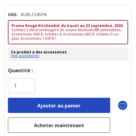
UGS:
KURL124SPA
Promo Rouge KitchenAid, du 6 aoüt au 23 septembre, 2026.
Achetez 3 électroménagers de cuisine KitchenAid® admissibles,
économisez 600 $. Achetez 4, économisez 800 $. Achetez 5 ou
plus, économisez 1200 $ !
Ce produit a des accessoires
Voir accessoires
Dépêchez-
Quantité :
vous!
il
n’en
reste
plus
que