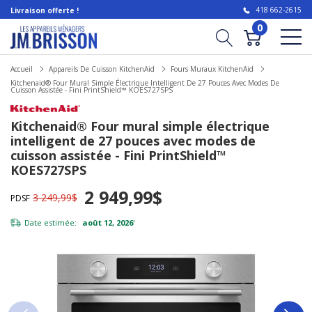
418 662-2615
Livraison offerte !
0
Accueil
Appareils De Cuisson KitchenAid
Fours Muraux KitchenAid
Kitchenaid® Four Mural Simple Électrique Intelligent De 27 Pouces Avec Modes De
Cuisson Assistée - Fini PrintShield™ KOES727SPS
Kitchenaid® Four mural simple électrique
intelligent de 27 pouces avec modes de
cuisson assistée - Fini PrintShield™
KOES727SPS
2 949,99$
3 249,99$
PDSF
Date estimée:
août 12, 2026
*