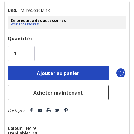
UGS:
MHW5630MBK
Ce produit a des accessoires
Voir accessoires
Dépêchez-
Quantité :
vous!
il
n’en
reste
plus
que
Partager:
Colour:
Noire
Empilable:
Oui