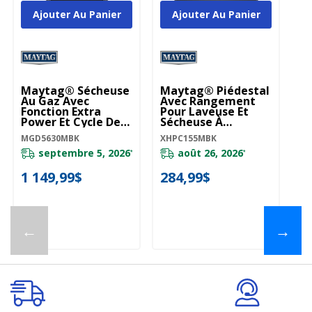
Ajouter Au Panier
Ajouter Au Panier
Maytag® Sécheuse
Maytag® Piédestal
M
Au Gaz Avec
Avec Rangement
Él
Fonction Extra
Pour Laveuse Et
Fo
Power Et Cycle De
Sécheuse À
Po
Séchage Rapide -
Chargement
Sé
MGD5630MBK
XHPC155MBK
YM
7.3 Pi Cu
Frontal De 15,5 Po
P
MGD5630MBK
XHPC155MBK
septembre 5, 2026
août 26, 2026
*
*
1 149,99$
284,99$
1
←
→