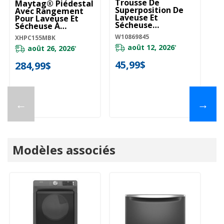
Trousse De
T
Maytag® Piédestal
Superposition De
D
Avec Rangement
Laveuse Et
W
Pour Laveuse Et
Sécheuse
Sécheuse À
W1
W10869845
Chargement
W10869845
XHPC155MBK
Frontal De 15,5 Po
août 12, 2026
XHPC155MBK
août 26, 2026
*
20
*
45,99$
284,99$
1
←
→
Modèles associés