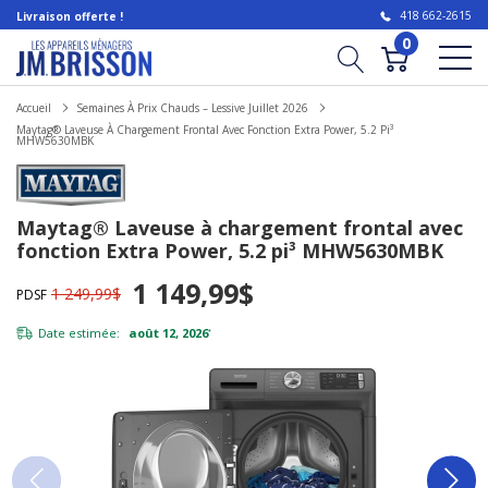
418 662-2615
Livraison offerte !
0
Accueil
Semaines À Prix Chauds – Lessive Juillet 2026
Maytag® Laveuse À Chargement Frontal Avec Fonction Extra Power, 5.2 Pi³
MHW5630MBK
Maytag® Laveuse à chargement frontal avec
fonction Extra Power, 5.2 pi³ MHW5630MBK
1 149,99$
1 249,99$
PDSF
Date estimée:
août 12, 2026
*