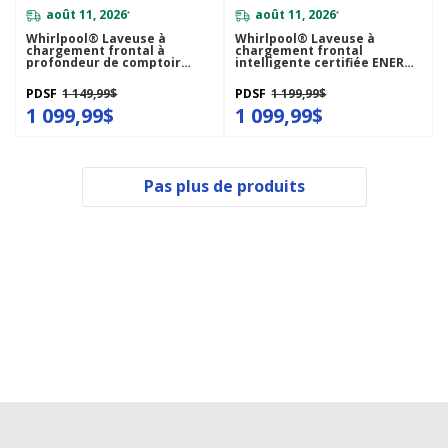
août 11, 2026
août 11, 2026
*
*
Whirlpool® Laveuse à
Whirlpool® Laveuse à
chargement frontal à
chargement frontal
profondeur de comptoir
intelligente certifiée ENERGY
avec commandes intuitives -
STAR® avec système de
5.0 pi cu C.E.I. WFW560CHW
ventilation FreshFlow™ de
PDSF
1 149,99$
PDSF
1 199,99$
5.2 pi cu C.E.I. WFW5720RW
1 099,99$
1 099,99$
Pas plus de produits