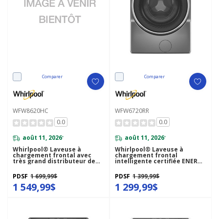
Comparer
Comparer
WFW8620HC
WFW6720RR
0.0
0.0
août 11, 2026
août 11, 2026
*
*
Whirlpool® Laveuse à
Whirlpool® Laveuse à
chargement frontal avec
chargement frontal
très grand distributeur de
intelligente certifiée ENERGY
détergent Load & Go™, 5.8 pi³
STAR® avec système de
C.E.I. WFW8620HC
ventilation FreshFlow™ et
PDSF
1 699,99$
PDSF
1 399,99$
technologie de lavage
1 549,99$
intelligent de 5.8 pi cu C.E.I.
1 299,99$
WFW6720RR