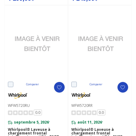
WFW6720RU
WFW6720RW
Comparer
Comparer
WFW5720RU
WFW5720RR
0.0
0.0
septembre 5, 2026
août 11, 2026
*
*
Whirlpool® Laveuse à
Whirlpool® Laveuse à
chargement frontal
chargement frontal