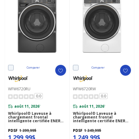
Comparer
Comparer
WFW6720RU
WFW6720RW
0.0
0.0
août 11, 2026
août 11, 2026
*
*
Whirlpool® Laveuse à
Whirlpool® Laveuse à
chargement frontal
chargement frontal
intelligente certifiée ENERGY
intelligente certifiée ENERGY
STAR® avec système de
STAR® avec système de
ventilation FreshFlow™ et
ventilation FreshFlow™ et
PDSF
1 399,99$
PDSF
1 349,99$
technologie de lavage
technologie de lavage
intelligent de 5.8 pi cu C.E.I.
1 299,99$
intelligent de 5.8 pi cu C.E.I.
1 249,99$