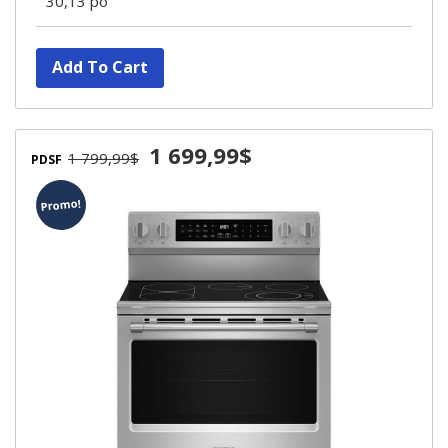
30,13 po"
Add To Cart
1 699,99$
1 799,99$
PDSF
Promo!