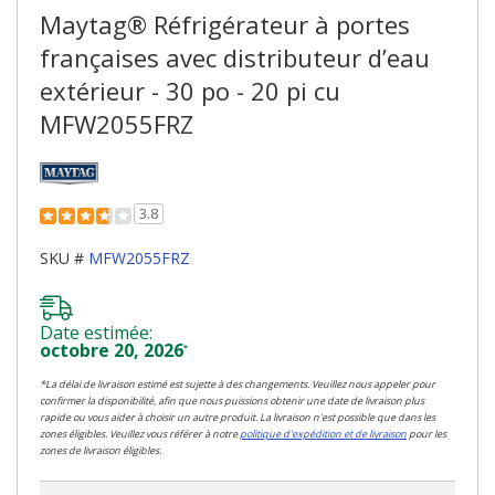
Maytag® Réfrigérateur à portes
françaises avec distributeur d’eau
extérieur - 30 po - 20 pi cu
MFW2055FRZ
3.8
SKU #
MFW2055FRZ
Date estimée:
octobre 20, 2026
*
*La délai de livraison estimé est sujette à des changements. Veuillez nous appeler pour
confirmer la disponibilité, afin que nous puissions obtenir une date de livraison plus
rapide ou vous aider à choisir un autre produit. La livraison n'est possible que dans les
zones éligibles. Veuillez vous référer à notre
politique d'expédition et de livraison
pour les
zones de livraison éligibles.