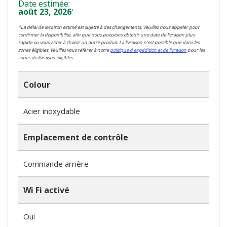
Date estimée:
août 23, 2026
*
*La délai de livraison estimé est sujette à des changements. Veuillez nous appeler pour
confirmer la disponibilité, afin que nous puissions obtenir une date de livraison plus
rapide ou vous aider à choisir un autre produit. La livraison n'est possible que dans les
zones éligibles. Veuillez vous référer à notre
politique d'expédition et de livraison
pour les
zones de livraison éligibles.
Colour
Acier inoxydable
Emplacement de contrôle
Commande arrière
Wi Fi activé
Oui