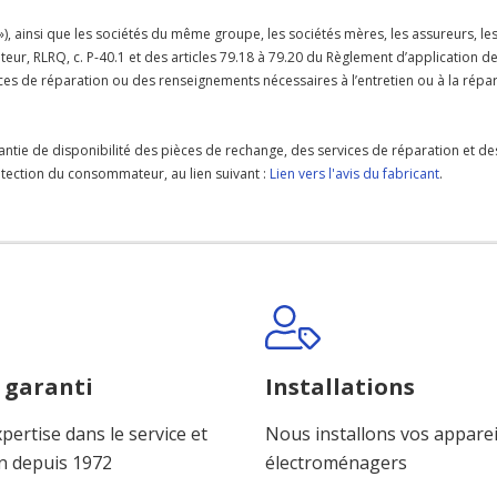
 »), ainsi que les sociétés du même groupe, les sociétés mères, les assureurs, le
teur, RLRQ, c. P-40.1 et des articles 79.18 à 79.20 du Règlement d’application d
rvices de réparation ou des renseignements nécessaires à l’entretien ou à la ré
antie de disponibilité des pièces de rechange, des services de réparation et de
protection du consommateur, au lien suivant :
Lien vers l'avis du fabricant
.
 garanti
Installations
pertise dans le service et
Nous installons vos apparei
n depuis 1972
électroménagers