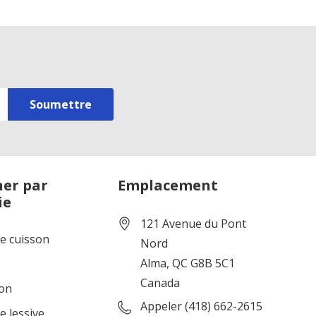
er par
Emplacement
ie
121 Avenue du Pont
de cuisson
Nord
Alma, QC G8B 5C1
Canada
ion
Appeler (418) 662-2615
e lessive