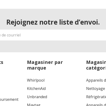
Rejoignez notre liste d’envoi.
ts
Magasiner par
Magasin
marque
catégor
Whirlpool
Appareils 
KitchenAid
Nettoyage
Unbranded
Réfrigérat
boursement
Maytag
Appareils d