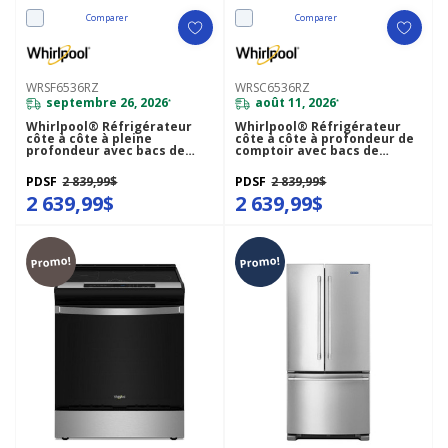
Comparer
Comparer
WRSF6536RZ
WRSC6536RZ
septembre 26, 2026
août 11, 2026
*
*
Whirlpool® Réfrigérateur
Whirlpool® Réfrigérateur
côte à côte à pleine
côte à côte à profondeur de
profondeur avec bacs de
comptoir avec bacs de
préparation et de
préparation et de
rangement - 36 pi cu
rangement - 36 pi cu
PDSF
2 839,99$
PDSF
2 839,99$
WRSF6536RZ
WRSC6536RZ
2 639,99$
2 639,99$
Promo!
Promo!