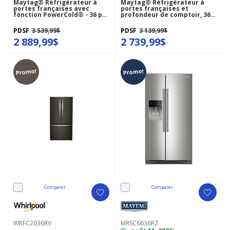
Maytag® Réfrigérateur à
Maytag® Réfrigérateur à
portes françaises avec
portes françaises et
fonction PowerCold® - 36 po
profondeur de comptoir, 36
- 25 pi cu MFI2570FEW
po, 20 pi cu MFC2062FEZ
PDSF
3 539,99$
PDSF
3 139,99$
2 889,99$
2 739,99$
Promo!
Promo!
Comparer
Comparer
WRFC2036RV
MRSC6636RZ
*