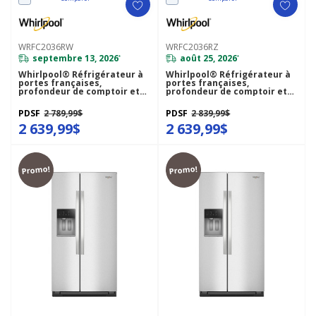
WRFC2036RW
WRFC2036RZ
septembre 13, 2026
août 25, 2026
*
*
Whirlpool® Réfrigérateur à
Whirlpool® Réfrigérateur à
portes françaises,
portes françaises,
profondeur de comptoir et
profondeur de comptoir et
congélateur inférieur - 36po
congélateur inférieur - 36po
- 20picu WRFC2036RW
- 20picu WRFC2036RZ
PDSF
2 789,99$
PDSF
2 839,99$
2 639,99$
2 639,99$
Promo!
Promo!