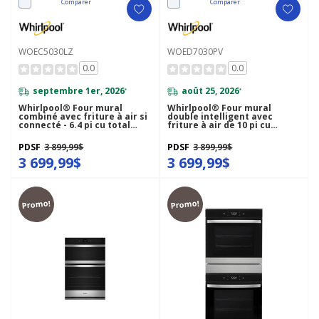
Comparer
Comparer
WOEC5030LZ
WOED7030PV
0.0
0.0
septembre 1er, 2026
août 25, 2026
*
*
Whirlpool® Four mural
Whirlpool® Four mural
combiné avec friture à air si
double intelligent avec
connecté - 6.4 pi cu total
friture à air de 10 pi cu
WOEC5030LZ
WOED7030PV
PDSF
3 899,99$
PDSF
3 899,99$
3 699,99$
3 699,99$
Promo!
Promo!