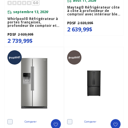
août 11, 2026
0.0
Maytag® Réfrigérateur côte
à côte à profondeur de
septembre 13, 2026
*
comptoir avec intérieur bleu
arctique - 36 po - 20.8 pi cu
Whirlpool® Réfrigérateur à
MRSC6636RZ
portes françaises,
PDSF
2 939,99$
profondeur de comptoir et
2 639,99$
congélateur inférieur - 36po
- 20picu WRFC2036RV
PDSF
2 939,99$
2 739,99$
Promo!
Promo!
Comparer
Comparer