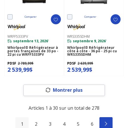
Comparer
Comparer
WRFF5333PV
WRS335SDHM
septembre 13, 2026
septembre 9, 2026
*
*
Whirlpool® Réfrigérateur à
Whirlpool® Réfrigérateur
portes françaises de 33 po -
côte à côte - 36 po - 25 pi cu
22 pi cu WRFF5333PV
WRS335SDHM
PDSF
2 789,99$
PDSF
2 639,99$
2 539,99$
2 539,99$
Montrer plus
Articles
1
à
30
sur un total de
278
1
2
3
4
5
6