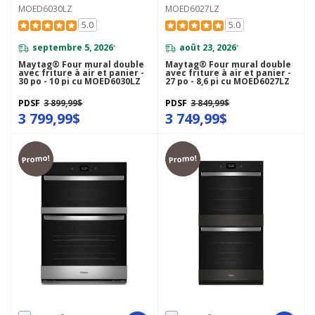
MOED6030LZ
MOED6027LZ
5.0
5.0
septembre 5, 2026
août 23, 2026
*
*
Maytag® Four mural double
Maytag® Four mural double
avec friture à air et panier -
avec friture à air et panier -
30 po - 10 pi cu MOED6030LZ
27 po - 8,6 pi cu MOED6027LZ
PDSF
3 899,99$
PDSF
3 849,99$
3 799,99$
3 749,99$
Promo!
Promo!