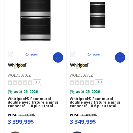
Comparer
Comparer
WOED5030LZ
WOED5027LZ
0.0
0.0
août 25, 2026
août 25, 2026
*
*
Whirlpool® Four mural
Whirlpool® Four mural
double avec friture à air si
double avec friture à air si
connecté - 10 pi cu total
connecté - 8.6 pi cu total
WOED5030LZ
WOED5027LZ
PDSF
3 599,99$
PDSF
3 549,99$
3 399,99$
3 349,99$