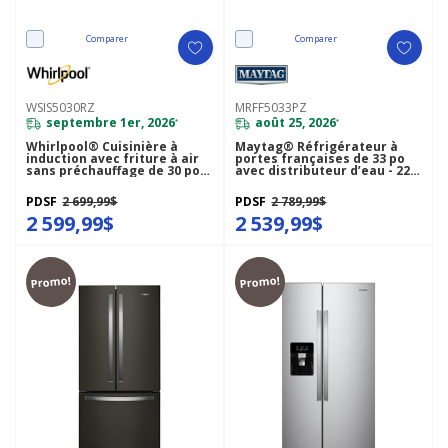
Comparer
Comparer
WSIS5030RZ
MRFF5033PZ
septembre 1er, 2026
août 25, 2026
*
*
Whirlpool® Cuisinière à
Maytag® Réfrigérateur à
induction avec friture à air
portes françaises de 33 po
sans préchauffage de 30 po
avec distributeur d’eau - 22
WSIS5030RZ
pi cu MRFF5033PZ
PDSF
2 699,99$
PDSF
2 789,99$
2 599,99$
2 539,99$
Promo!
Promo!