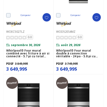
Comparer
Comparer
WOEC5027LZ
WOD52ES4MZ
0.0
0.0
septembre 30, 2026
août 29, 2026
*
*
Whirlpool® Four mural
Whirlpool® Four mural
combiné avec friture à air si
double à convection
connecté - 5.7 pi cu total
véritable - 24 po - 5.8 pi cu
WOEC5027LZ
WOD52ES4MZ
PDSF
3 849,99$
PDSF
3 749,99$
3 649,99$
3 649,99$
Promo!
Promo!