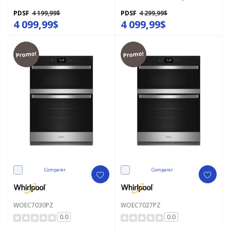
panier - 30 po - 6,4 pi cu
WOEC7030PV
MOEC6030LZ
PDSF
4 199,99$
PDSF
4 299,99$
4 099,99$
4 099,99$
Promo!
Promo!
Comparer
Comparer
WOEC7030PZ
WOEC7027PZ
0.0
0.0