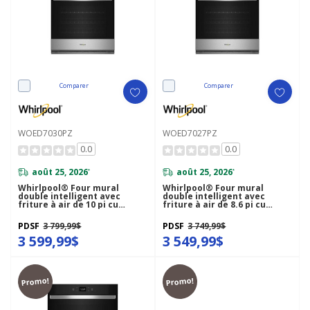
Comparer
Comparer
WOED7030PZ
WOED7027PZ
0.0
0.0
août 25, 2026
août 25, 2026
*
*
Whirlpool® Four mural
Whirlpool® Four mural
double intelligent avec
double intelligent avec
friture à air de 10 pi cu
friture à air de 8.6 pi cu
WOED7030PZ
WOED7027PZ
PDSF
3 799,99$
PDSF
3 749,99$
3 599,99$
3 549,99$
Promo!
Promo!