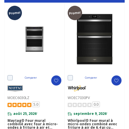
Promo!
Promo!
Comparer
Comparer
MOEC6030LZ
WOEC7030PV
5.0
0.0
août 25, 2026
septembre 9, 2026
*
*
Maytag® Four mural
Whirlpool® Four mural à
combiné avec four à micro-
micro-ondes combiné avec
ondes à friture à air et
friture à air de 6.4 pi cu