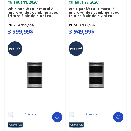
août 11, 2026
août 23, 2026
*
*
Whirlpool® Four mural à
Whirlpool® Four mural à
micro-ondes combiné avec
micro-ondes combiné avec
friture à air de 6.4 pi cu
friture à air de 5.7 pi cu
WOEC7030PZ
WOEC7027PZ
PDSF
4 199,99$
PDSF
4 149,99$
3 999,99$
3 949,99$
Promo!
Promo!
Comparer
Comparer