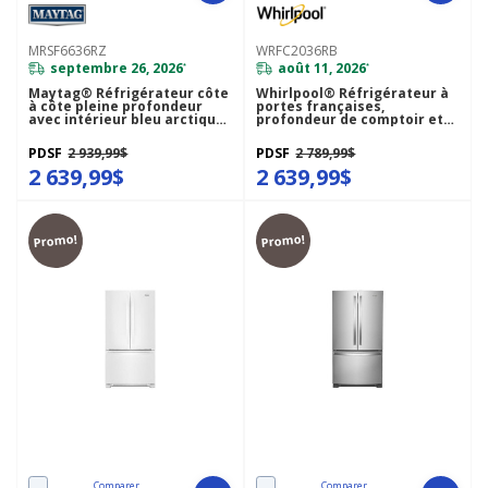
MRSF6636RZ
WRFC2036RB
septembre 26, 2026
août 11, 2026
*
*
Maytag® Réfrigérateur côte
Whirlpool® Réfrigérateur à
à côte pleine profondeur
portes françaises,
avec intérieur bleu arctique
profondeur de comptoir et
- 36 po - 28.3 pi cu
congélateur inférieur - 36po
MRSF6636RZ
- 20picu WRFC2036RB
PDSF
2 939,99$
PDSF
2 789,99$
2 639,99$
2 639,99$
Promo!
Promo!
Comparer
Comparer