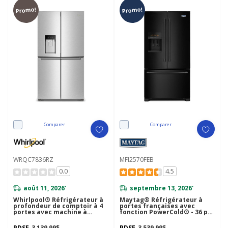
Promo!
Promo!
Comparer
Comparer
WRQC7836RZ
MFI2570FEB
0.0
4.5
août 11, 2026
septembre 13, 2026
*
*
Whirlpool® Réfrigérateur à
Maytag® Réfrigérateur à
profondeur de comptoir à 4
portes françaises avec
portes avec machine à
fonction PowerCold® - 36 po
glaçons dans la porte de 36
- 25 pi cu MFI2570FEB
po WRQC7836RZ
PDSF
3 139,99$
PDSF
3 539,99$