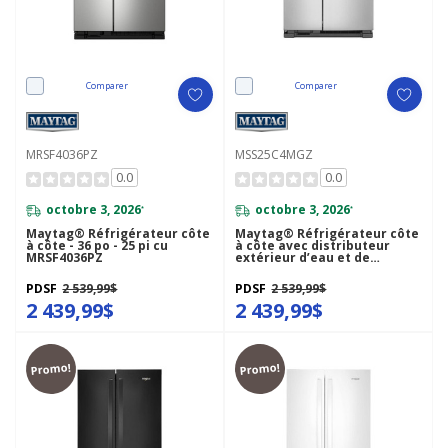
Comparer
Comparer
MRSF4036PZ
MSS25C4MGZ
0.0
0.0
octobre 3, 2026
octobre 3, 2026
*
*
Maytag® Réfrigérateur côte
Maytag® Réfrigérateur côte
à côte - 36 po - 25 pi cu
à côte avec distributeur
MRSF4036PZ
extérieur d’eau et de
glaçons - 36 po - 25 pi cu
MSS25C4MGZ
PDSF
2 539,99$
PDSF
2 539,99$
2 439,99$
2 439,99$
Promo!
Promo!