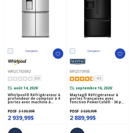
Comparer
Comparer
WRQC7836RZ
MFI2570FEB
0.0
4.5
août 14, 2026
septembre 16, 2026
*
*
Whirlpool® Réfrigérateur à
Maytag® Réfrigérateur à
profondeur de comptoir à 4
portes françaises avec
portes avec machine à
fonction PowerCold® - 36 po
glaçons dans la porte de 36
- 25 pi cu MFI2570FEB
po WRQC7836RZ
PDSF
3 139,99$
PDSF
3 539,99$
2 939,99$
2 889,99$