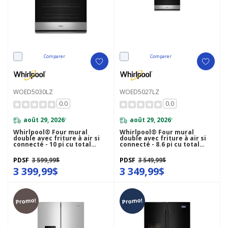
Comparer
Comparer
WOED5030LZ
WOED5027LZ
0.0
0.0
août 29, 2026
août 29, 2026
*
*
Whirlpool® Four mural
Whirlpool® Four mural
double avec friture à air si
double avec friture à air si
connecté - 10 pi cu total
connecté - 8.6 pi cu total
WOED5030LZ
WOED5027LZ
PDSF
3 599,99$
PDSF
3 549,99$
3 399,99$
3 349,99$
Promo!
Promo!