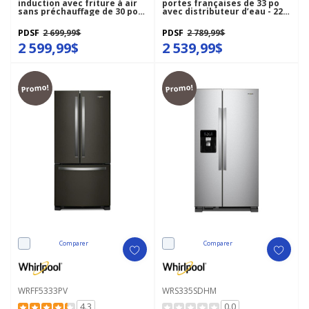
induction avec friture à air
portes françaises de 33 po
sans préchauffage de 30 po
avec distributeur d’eau - 22
WSIS5030RZ
pi cu MRFF5033PZ
PDSF
2 699,99$
PDSF
2 789,99$
2 599,99$
2 539,99$
Promo!
Promo!
Comparer
Comparer
WRFF5333PV
WRS335SDHM
4.3
0.0