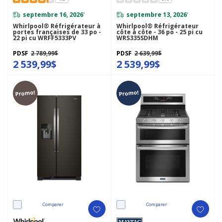
septembre 16, 2026
septembre 13, 2026
*
*
Whirlpool® Réfrigérateur à
Whirlpool® Réfrigérateur
portes françaises de 33 po -
côte à côte - 36 po - 25 pi cu
22 pi cu WRFF5333PV
WRS335SDHM
PDSF
2 789,99$
PDSF
2 639,99$
2 539,99$
2 539,99$
Promo!
Promo!
Comparer
Comparer