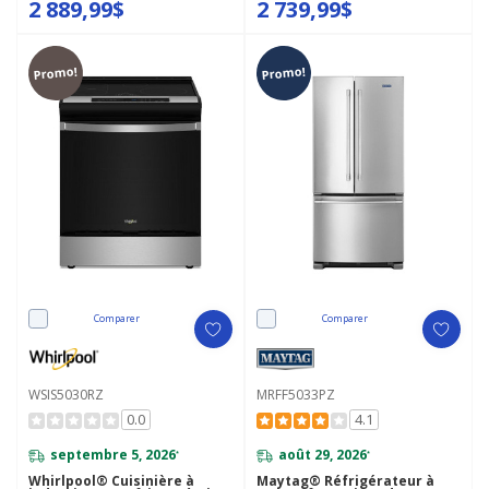
2 889,99$
2 739,99$
Promo!
Promo!
Comparer
Comparer
WSIS5030RZ
MRFF5033PZ
0.0
4.1
septembre 5, 2026
août 29, 2026
*
*
Whirlpool® Cuisinière à
Maytag® Réfrigérateur à