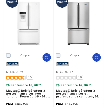
Promo!
Promo!
Comparer
Comparer
MFI2570FEW
MFC2062FEZ
4.5
0.0
septembre 16, 2026
septembre 16, 2026
*
*
Maytag® Réfrigérateur à
Maytag® Réfrigérateur à
portes françaises avec
portes françaises et
fonction PowerCold® - 36 po
profondeur de comptoir, 36
- 25 pi cu MFI2570FEW
po, 20 pi cu MFC2062FEZ
PDSF
3 539,99$
PDSF
3 139,99$