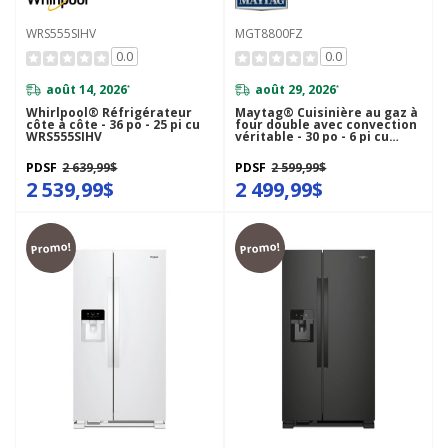
WRS555SIHV
MGT8800FZ
0.0
0.0
août 14, 2026
août 29, 2026
*
*
Whirlpool® Réfrigérateur
Maytag® Cuisinière au gaz à
côte à côte - 36 po - 25 pi cu
four double avec convection
WRS555SIHV
véritable - 30 po - 6 pi cu
MGT8800FZ
PDSF
2 639,99$
PDSF
2 599,99$
2 539,99$
2 499,99$
Promo!
Promo!