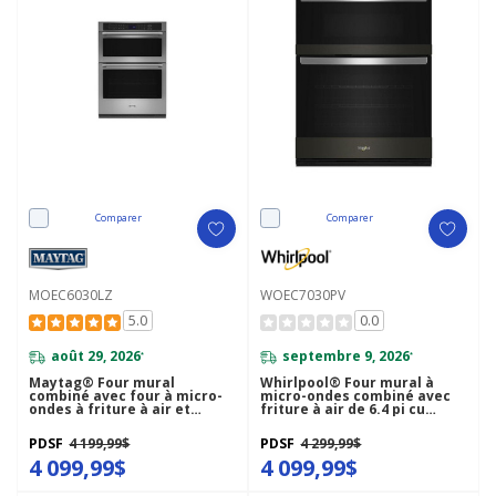
Comparer
Comparer
MOEC6030LZ
WOEC7030PV
5.0
0.0
août 29, 2026
septembre 9, 2026
*
*
Maytag® Four mural
Whirlpool® Four mural à
combiné avec four à micro-
micro-ondes combiné avec
ondes à friture à air et
friture à air de 6.4 pi cu
panier - 30 po - 6,4 pi cu
WOEC7030PV
MOEC6030LZ
PDSF
4 199,99$
PDSF
4 299,99$
4 099,99$
4 099,99$