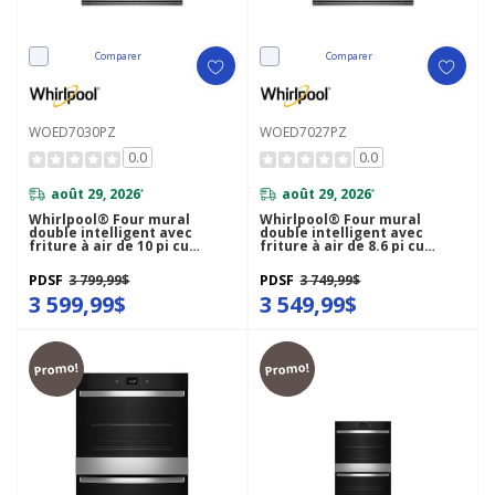
Comparer
Comparer
WOED7030PZ
WOED7027PZ
0.0
0.0
août 29, 2026
août 29, 2026
*
*
Whirlpool® Four mural
Whirlpool® Four mural
double intelligent avec
double intelligent avec
friture à air de 10 pi cu
friture à air de 8.6 pi cu
WOED7030PZ
WOED7027PZ
PDSF
3 799,99$
PDSF
3 749,99$
3 599,99$
3 549,99$
Promo!
Promo!