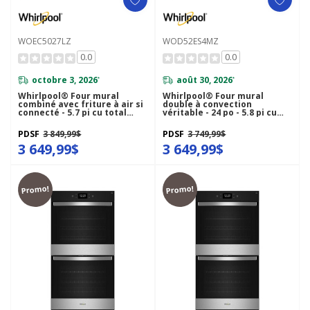
WOEC5027LZ
WOD52ES4MZ
0.0
0.0
octobre 3, 2026
août 30, 2026
*
*
Whirlpool® Four mural
Whirlpool® Four mural
combiné avec friture à air si
double à convection
connecté - 5.7 pi cu total
véritable - 24 po - 5.8 pi cu
WOEC5027LZ
WOD52ES4MZ
PDSF
3 849,99$
PDSF
3 749,99$
3 649,99$
3 649,99$
Promo!
Promo!