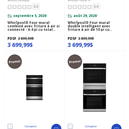
0.0
0.0
septembre 5, 2026
août 29, 2026
*
*
Whirlpool® Four mural
Whirlpool® Four mural
combiné avec friture à air si
double intelligent avec
connecté - 6.4 pi cu total
friture à air de 10 pi cu
WOEC5030LZ
WOED7030PV
PDSF
3 899,99$
PDSF
3 899,99$
3 699,99$
3 699,99$
Promo!
Promo!
Comparer
Comparer