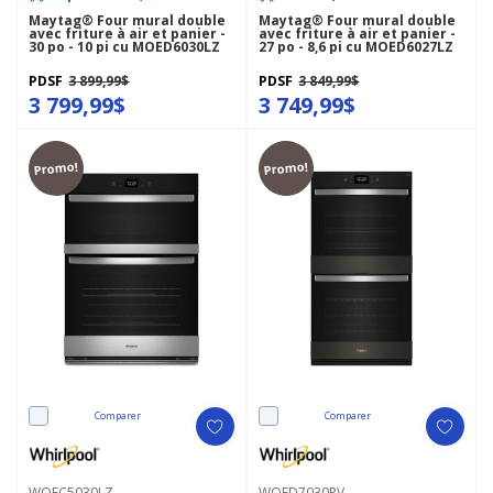
Maytag® Four mural double
Maytag® Four mural double
avec friture à air et panier -
avec friture à air et panier -
30 po - 10 pi cu MOED6030LZ
27 po - 8,6 pi cu MOED6027LZ
PDSF
3 899,99$
PDSF
3 849,99$
3 799,99$
3 749,99$
Promo!
Promo!
Comparer
Comparer
WOEC5030LZ
WOED7030PV