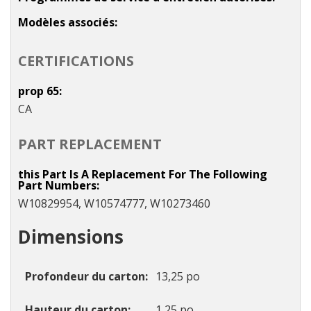
Modèles associés
CERTIFICATIONS
prop 65
CA
PART REPLACEMENT
this Part Is A Replacement For The Following
Part Numbers
W10829954, W10574777, W10273460
Dimensions
Profondeur du carton
13,25 po
Hauteur du carton
1,25 po