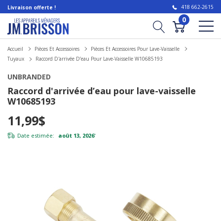
418 662-2615
Livraison offerte !
0
Accueil
Pièces Et Accessoires
Pièces Et Accessoires Pour Lave-Vaisselle
Tuyaux
Raccord D'arrivée D’eau Pour Lave-Vaisselle W10685193
UNBRANDED
Raccord d'arrivée d’eau pour lave-vaisselle
W10685193
11,99$
Date estimée:
août 13, 2026
*