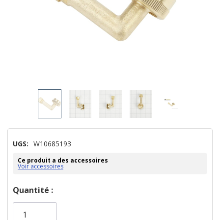
UGS:
W10685193
Ce produit a des accessoires
Voir accessoires
Dépêchez-
Quantité :
vous!
il