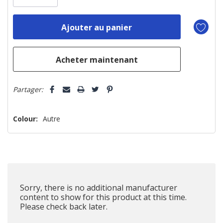
n’en
reste
plus
que
Partager:
Colour:
Autre
Sorry, there is no additional manufacturer
content to show for this product at this time.
Please check back later.