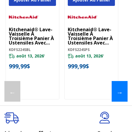
Kitchenaid® Lave-
Kitchenaid® Lave-
Ki
Vaisselle À
Vaisselle À
Va
Troisième Panier À
Troisième Panier À
Tr
Ustensiles Avec
Ustensiles Avec
Us
Plus De 30 Jets De
Plus De 30 Jets De
Pl
KDFS224SBL
KDFS224SPS
KD
Lavage À
Lavage À
L
Couverture Totale -
Couverture Totale
Co
août 13, 2026
août 13, 2026
*
*
47 DBA KDFS224SBL
En Fini PrintShield™
4
- 47 DBA
999,99$
999,99$
9
KDFS224SPS
←
→