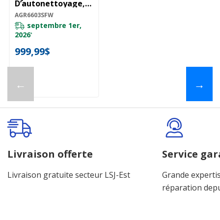
D’autonettoyage,
30 Po AGR6603SFW
AGR6603SFW
septembre 1er,
2026
*
999,99$
←
→
Livraison offerte
Service gar
Livraison gratuite secteur LSJ-Est
Grande expertis
réparation dep