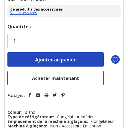
Ce produit a des accessoires
Voir accessoires
Dépêchez-
Quantité :
vous!
il
n’en
reste
plus
que
Partager:
Colour:
Blanc
Type de réfrigérateur:
Congélateur Inférieur
Emplacement de la machine à glaçons:
Congélateur
Machine à glaçons:
Non / Accessoire En Option