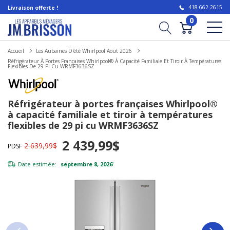
418 662-2615
Livraison offerte !
0
Accueil
Les Aubaines D'été Whirlpool Aoüt 2026
Réfrigérateur À Portes Françaises Whirlpool® À Capacité Familiale Et Tiroir À Températures
Flexibles De 29 Pi Cu WRMF3636SZ
Réfrigérateur à portes françaises Whirlpool®
à capacité familiale et tiroir à températures
flexibles de 29 pi cu WRMF3636SZ
2 439,99$
2 639,99$
PDSF
Date estimée:
septembre 8, 2026
*