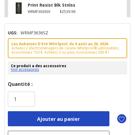
Print Resist Blk Stnlss
WRMF3636SV
$2539.99
UGS:
WRMF3636SZ
Les Aubaines D'été Whirlpool, du 6 aoüt au 26, 2026.
Achetez 2 électroménagers de cuisine Whirlpool® admissibles,
économisez 150 $. Achetez 3 ou plus, économisez 300 $ !
Ce produit a des accessoires
Voir accessoires
Dépêchez-
Quantité :
vous!
il
n’en
reste
plus
que