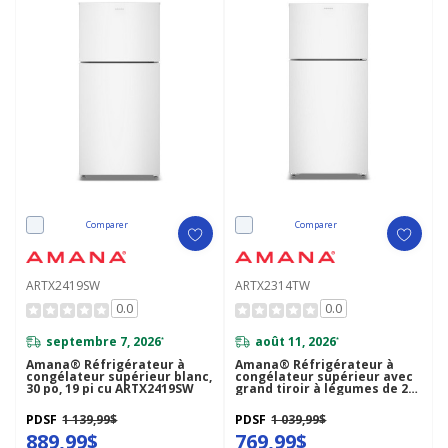
Comparer
Comparer
ARTX2419SW
ARTX2314TW
0.0
0.0
septembre 7, 2026
août 11, 2026
*
*
Amana® Réfrigérateur à
Amana® Réfrigérateur à
congélateur supérieur blanc,
congélateur supérieur avec
30 po, 19 pi cu ARTX2419SW
grand tiroir à légumes de 28
po et 14 pi cu ARTX2314TW
PDSF
1 139,99$
PDSF
1 039,99$
889,99$
769,99$