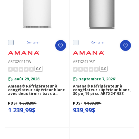
Comparer
Comparer
ARTX2021TW
ARTX2419SZ
0.0
0.0
août 29, 2026
septembre 7, 2026
*
*
Amana® Réfrigérateur à
Amana® Réfrigérateur à
congélateur supérieur blanc
congélateur supérieur blanc,
avec deux tiroirs bacs à
30 po, 19 pi cu ARTX2419SZ
légumes de 33 po et 21 pi cu
ARTX2021TW
PDSF
1 539,99$
PDSF
1 189,99$
1 239,99$
939,99$