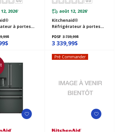
0.0
0.0
 12, 2026
août 12, 2026
*
*
aid®
Kitchenaid®
rateur à portes
Réfrigérateur à portes
ses et profondeur
françaises, profondeur
39,99$
PDSF
3 739,99$
toir avec
de comptoir et
99$
3 339,99$
teur intérieur - 24
distributeur intérieur de
 26 po KRFC236SPS
22 pi cu - 36 po
Pré Commander
KRFC136TPS
!