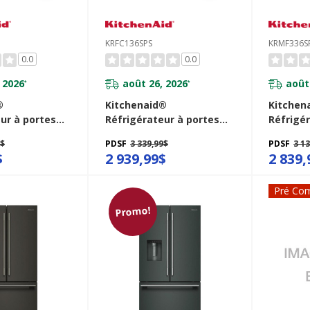
KRFC136SPS
KRMF336S
0.0
0.0
 2026
août 26, 2026
août
*
*
®
Kitchenaid®
Kitchen
ur à portes
Réfrigérateur à portes
Réfrigé
 avec
françaises, profondeur
françai
9$
PDSF
3 339,99$
PDSF
3 1
r d’eau et de
de comptoir et
distribu
$
2 939,99$
2 839,
érieur et
distributeur intérieur de
glaçons 
géré pleine
20 pi cu - 36 po
réfrigér
Pré Co
hChill™ - 29 pi
KRFC136SPS
FreshChi
SPS
KRMF33
Promo!