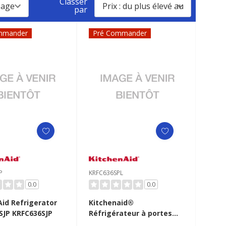
Classer
par
mmander
Pré Commander
P
KRFC636SPL
0.0
0.0
Aid Refrigerator
Kitchenaid®
SJP KRFC636SJP
Réfrigérateur à portes
françaises à profondeur