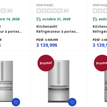
KRMF436SBE
KRMF436S
0.0
0.0
re 14, 2026
octobre 21, 2026
août
*
*
®
Kitchenaid®
Kitchen
ur à portes
Réfrigérateur à portes
Réfrigé
prêt pour le
françaises avec
françai
9$
PDSF
3 439,99$
PDSF
3 4
profondeur de
distributeur d’eau et de
distribu
$
3 139,99$
3 139,
 distributeur
glaçons extérieur et
glaçons 
 22 pi cu - 36
tiroir réfrigéré pleine
tiroir r
TPA
largeur FreshChill™ - 29 pi
largeur 
cu KRMF436SBE
cu KRMF
Promo!
Promo