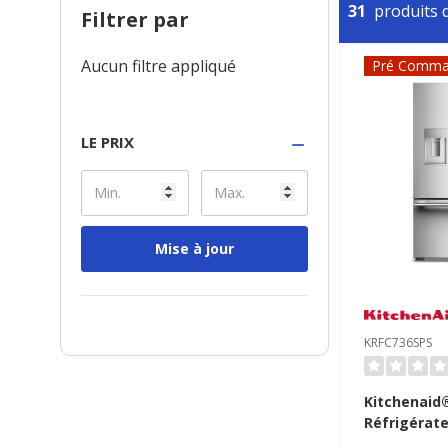
31
produits d
Filtrer par
Aucun filtre appliqué
Pré Comma
LE PRIX
Mise à jour
KRFC736SPS
Kitchenaid
Réfrigérate
françaises