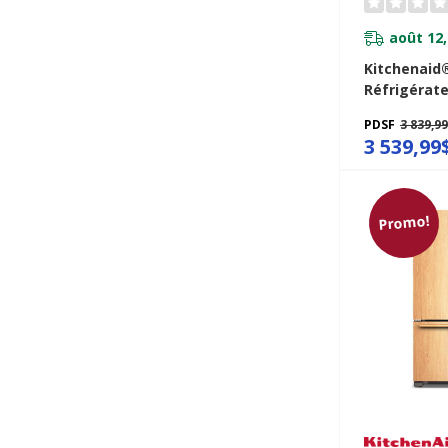
août 12,
Kitchenaid
Réfrigérate
françaises 
PDSF
3 839,9
de comptoi
3 539,99
distributeur
pi cu et 26
Promo!