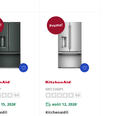
standard avec
remplissage intelligent
KRFC636SPL
!
Promo!
P
KRFC536SPS
0.0
0.0
 15, 2026
août 12, 2026
*
*
aid®
Kitchenaid®