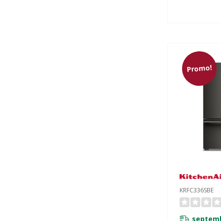
Promo!
KRFC336SBE
septemb