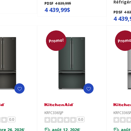
Réfrigé
PDSF
4 839,99$
standard avec
françai
4 439,99$
remplissage intelligent
PDSF
4 8
standar
4 439,
KRFC536SBE
rempliss
KRFC536
Promo!
Promo
KRFC336SJP
KRFC336S
0.0
0.0
re 26, 2026
août 12, 2026
août
*
*