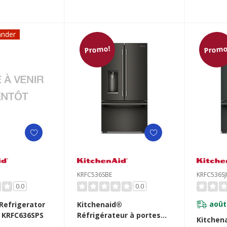
r et
r d’eau
FC736SPS
nder
Promo!
Promo
KRFC536SBE
KRFC536SJ
0.0
0.0
août
Refrigerator
Kitchenaid®
 KRFC636SPS
Réfrigérateur à portes
Kitchen
françaises à profondeur