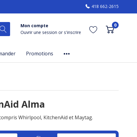
418 662-2615
0
Mon compte
Ouvrir une session
or
s'inscrire
mander
Promotions
enAid Alma
compris Whirlpool, KitchenAid et Maytag.