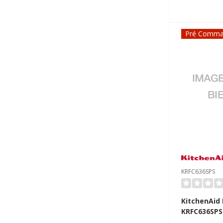
de comptoi
distributeu
externe KR
Pré Comma
KRFC636SPS
KitchenAid 
KRFC636SPS