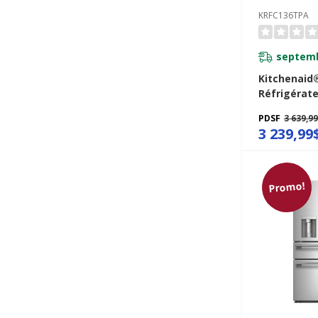
KRFC136TPA
septemb
Kitchenaid
Réfrigérate
françaises 
PDSF
3 639,9
panneau à 
3 239,99
comptoir et
intérieur de
po KRFC136
Promo!