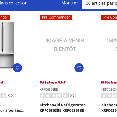
ans collection
Montrer
nder
Pré Commander
Pré Co
KRFC636SBE
KRFC636SJ
0.0
0.0
®
KitchenAid Refrigerator
Kitchen
ur à portes
KRFC636SBE KRFC636SBE
KRFC636
 à profondeur