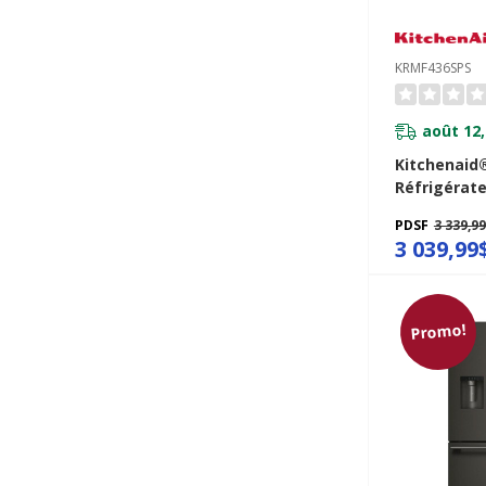
KRMF436SPS
août 12,
Kitchenaid
Réfrigérate
françaises
PDSF
3 339,9
distributeu
3 039,99
glaçons ext
tiroir réfri
largeur Fres
cu KRMF436
Promo!