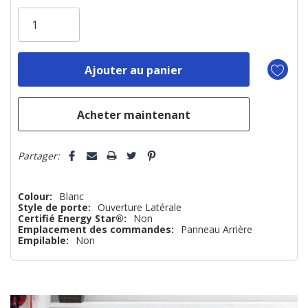
vous!
il
n’en
reste
plus
que
Partager:
Colour:
Blanc
Style de porte:
Ouverture Latérale
Certifié Energy Star®:
Non
Emplacement des commandes:
Panneau Arrière
Empilable:
Non