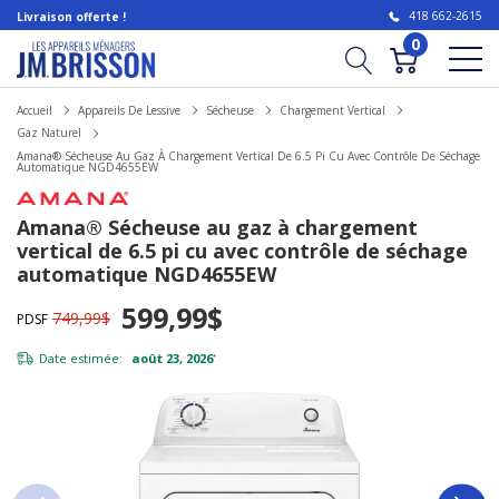
418 662-2615
Livraison offerte !
0
Accueil
Appareils De Lessive
Sécheuse
Chargement Vertical
Gaz Naturel
Amana® Sécheuse Au Gaz À Chargement Vertical De 6.5 Pi Cu Avec Contrôle De Séchage
Automatique NGD4655EW
Amana® Sécheuse au gaz à chargement
vertical de 6.5 pi cu avec contrôle de séchage
automatique NGD4655EW
599,99$
749,99$
PDSF
Date estimée:
août 23, 2026
*