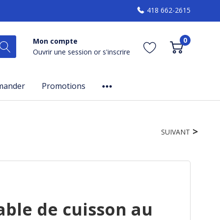
418 662-2615
0
Mon compte
Ouvrir une session
or
s'inscrire
mander
Promotions
SUIVANT
able de cuisson au