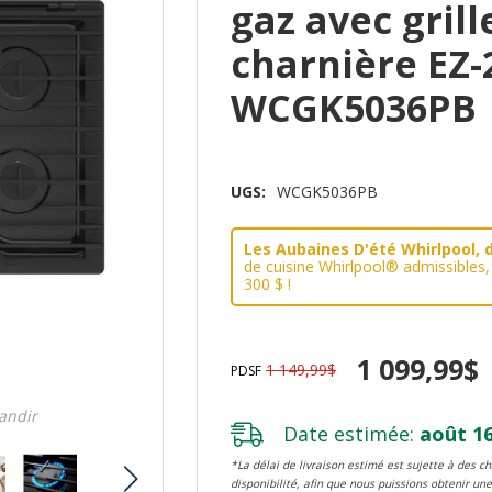
gaz avec grill
charnière EZ-2
WCGK5036PB
UGS:
WCGK5036PB
Les Aubaines D'été Whirlpool, d
de cuisine Whirlpool® admissibles
300 $ !
1 099,99$
1 149,99$
PDSF
randir
Date estimée:
août 16
*La délai de livraison estimé est sujette à des 
disponibilité, afin que nous puissions obtenir une