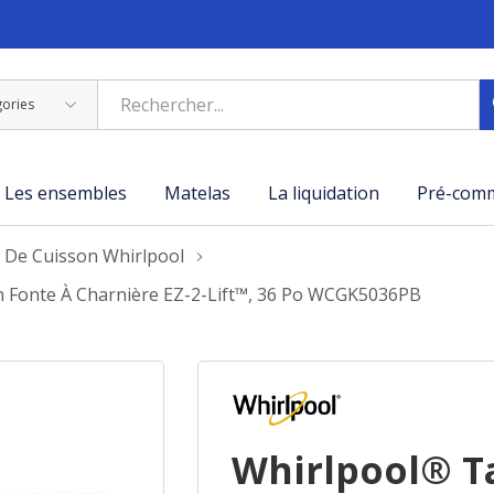
Les ensembles
Matelas
La liquidation
Pré-com
 De Cuisson Whirlpool
En Fonte À Charnière EZ-2-Lift™, 36 Po WCGK5036PB
Whirlpool® T