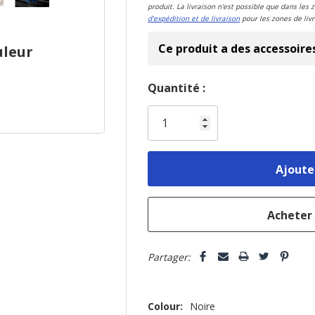
produit. La livraison n'est possible que dans les 
d'expédition et de livraison
pour les zones de livr
Ce produit a des accessoire
uleur
Dépêchez-
Quantité :
vous!
il
n’en
reste
plus
que
Partager:
Colour:
Noire