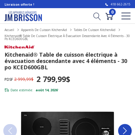
418 662-2615
Livraison offerte !
0
Accueil
Appareils De Cuisson KitchenAid
Tables De Cuisson KitchenAid
Kitchenaid® Table De Cuisson Électrique À Évacuation Descendante Avec 4 Éléments - 30
Po KCED600GBL
Kitchenaid® Table de cuisson électrique à
évacuation descendante avec 4 éléments - 30
po KCED600GBL
2 799,99$
2 999,99$
PDSF
Date estimée:
août 14, 2026
*