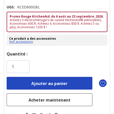
UGS:
KCED600GBL
Promo Rouge KitchenAid, du 6 aoüt au 23 septembre, 2026.
Achetez 3 électroménagers de cuisine KitchenAid® admissibles,
économisez 600 $. Achetez 4, économisez 800 $. Achetez 5 ou
plus, économisez 1200 $ !
Ce produit a des accessoires
Voir accessoires
Dépêchez-
Quantité :
vous!
il
n’en
reste
plus
que