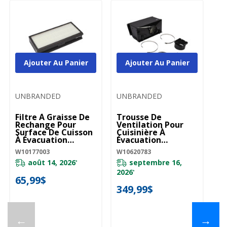
Ajouter Au Panier
Ajouter Au Panier
UNBRANDED
UNBRANDED
Filtre À Graisse De
Trousse De
Rechange Pour
Ventilation Pour
Surface De Cuisson
Cuisinière À
À Évacuation
Évacuation
Descendante Sans
Descendante, Noire
W10177003
W10620783
Conduit W10177003
W10620783
août 14, 2026
septembre 16,
*
2026
*
65,99$
349,99$
←
→