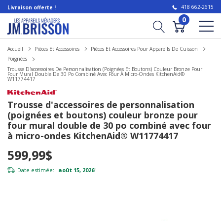
418 662-2615
Livraison offerte !
0
Accueil
Pièces Et Accessoires
Pièces Et Accessoires Pour Appareils De Cuisson
Poignées
Trousse D'accessoires De Personnalisation (poignées Et Boutons) Couleur Bronze Pour
Four Mural Double De 30 Po Combiné Avec Four À Micro-Ondes KitchenAid®
W11774417
Trousse d'accessoires de personnalisation
(poignées et boutons) couleur bronze pour
four mural double de 30 po combiné avec four
à micro-ondes KitchenAid® W11774417
599,99$
Date estimée:
août 15, 2026
*