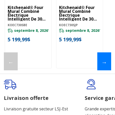
Kitchenaid® Four
Kitchenaid® Four
Ki
Mural Combiné
Mural Combiné
M
Électrique
Électrique
Él
Intelligent De 30
Intelligent De 30
In
Pouces Avec Modes
Pouces Avec Modes
P
KOEC730SBE
KOEC730SJP
KO
De Cuisson Assistée
De Cuisson Assistée
De
- Minerai Noir
-Genévrier
- 
septembre 8, 2026
septembre 8, 2026
*
*
KOEC730SBE
KOEC730SJP
K
5 199,99$
5 199,99$
4
←
→
Livraison offerte
Service gar
Livraison gratuite secteur LSJ-Est
Grande expertis