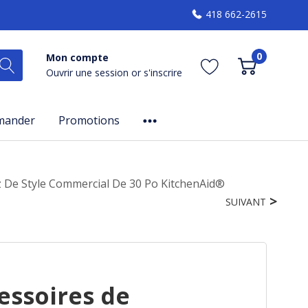
418 662-2615
0
Mon compte
Ouvrir une session
or
s'inscrire
mander
Promotions
z De Style Commercial De 30 Po KitchenAid®
SUIVANT
essoires de