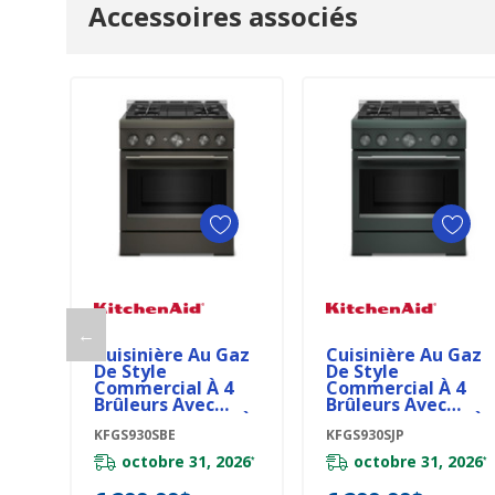
Accessoires associés
personnalisé
Ajouter Au Panier
Ajouter Au Panier
←
Cuisinière Au Gaz
Cuisinière Au Gaz
De Style
De Style
Commercial À 4
Commercial À 4
Brûleurs Avec
Brûleurs Avec
Mode De Friture À
Mode De Friture À
Air Sans
KFGS930SBE
Air Sans
KFGS930SJP
Préchauffage
Préchauffage
octobre 31, 2026
octobre 31, 2026
*
*
KitchenAid® De 30
KitchenAid® De 30
Po KFGS930SBE
Po KFGS930SJP