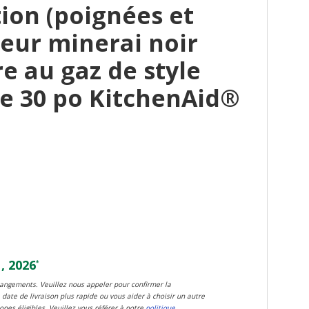
ion (poignées et
eur minerai noir
re au gaz de style
e 30 po KitchenAid®
, 2026
*
changements. Veuillez nous appeler pour confirmer la
 date de livraison plus rapide ou vous aider à choisir un autre
zones éligibles. Veuillez vous référer à notre
politique