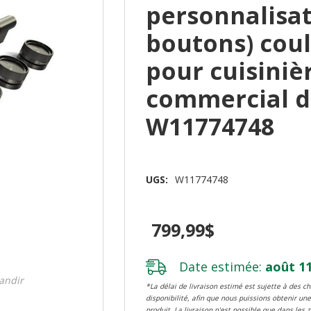
personnalisat
boutons) coul
pour cuisiniè
commercial d
W11774748
UGS:
W11774748
799,99$
Date estimée:
août 11
randir
*La délai de livraison estimé est sujette à des 
disponibilité, afin que nous puissions obtenir une
produit. La livraison n'est possible que dans les 