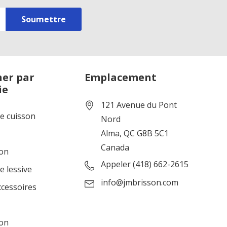
er par
Emplacement
ie
121 Avenue du Pont
de cuisson
Nord
Alma, QC G8B 5C1
Canada
ion
Appeler (418) 662-2615
e lessive
info@jmbrisson.com
ccessoires
ion