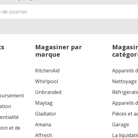
ts
Magasiner par
Magasin
marque
catégor
KitchenAid
Appareils 
Whirlpool
Nettoyage
Unbranded
Réfrigérat
boursement
Maytag
Appareils d
ation
Gladiator
Pièces et a
entialité
Amana
Garage
tion et de
Affresh
La liquidat