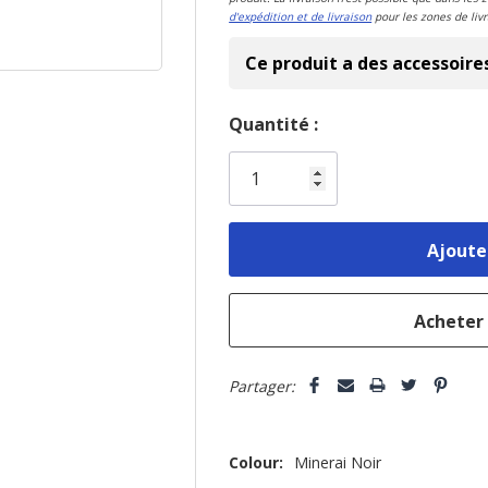
d'expédition et de livraison
pour les zones de livr
Ce produit a des accessoire
Dépêchez-
Quantité :
vous!
il
n’en
reste
plus
que
Partager:
Colour:
Minerai Noir