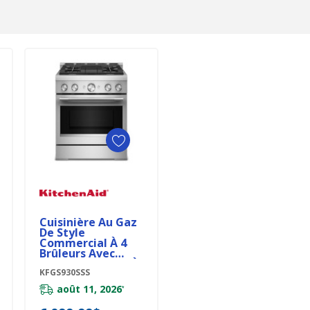
Ajouter Au Panier
Cuisinière Au Gaz
De Style
Commercial À 4
Brûleurs Avec
Mode De Friture À
Air Sans
KFGS930SSS
Préchauffage
août 11, 2026
*
KitchenAid® De 30
Po KFGS930SSS