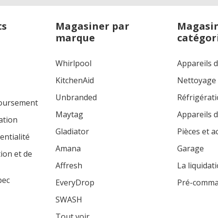
ts
Magasiner par
Magasin
marque
catégor
Whirlpool
Appareils 
KitchenAid
Nettoyage
Unbranded
Réfrigérat
boursement
Maytag
Appareils d
ation
Gladiator
Pièces et a
entialité
Amana
Garage
tion et de
Affresh
La liquidat
bec
EveryDrop
Pré-comm
SWASH
Tout voir