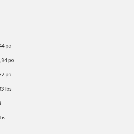
44 po
,94 po
82 po
83 lbs.
8
lbs.