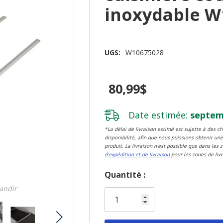
inoxydable W
UGS:
W10675028
80,99$
Date estimée:
septemb
*La délai de livraison estimé est sujette à des 
disponibilité, afin que nous puissions obtenir une
produit. La livraison n'est possible que dans les 
d'expédition et de livraison
pour les zones de livr
Dépêchez-
Quantité :
vous!
randir
il
n’en