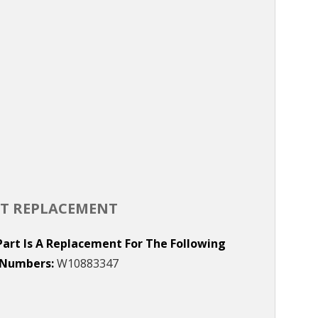
T REPLACEMENT
Part Is A Replacement For The Following
 Numbers
W10883347