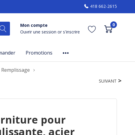
418 662-2615
0
Mon compte
Ouvrir une session
or
s'inscrire
mander
Promotions
 Remplissage
SUIVANT
rniture pour
lissante, acier