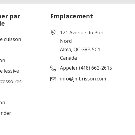
er par
Emplacement
ie
121 Avenue du Pont
de cuisson
Nord
Alma, QC G8B 5C1
Canada
ion
Appeler (418) 662-2615
e lessive
info@jmbrisson.com
ccessoires
ion
ander