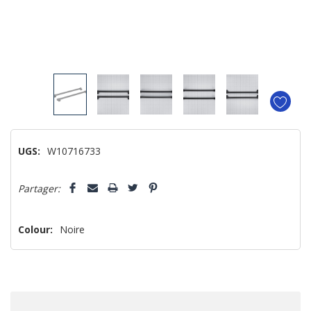
UGS:
W10716733
Dépêchez-
Partager:
vous!
il
n’en
Colour:
Noire
reste
plus
que