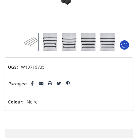
UGS:
W10716735
Dépêchez-
Partager:
vous!
il
n’en
Colour:
Noire
reste
plus
que